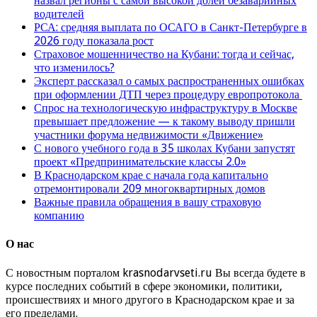
назвал регионы с самой высокой долей безаварийных
водителей
РСА: средняя выплата по ОСАГО в Санкт-Петербурге в
2026 году показала рост
Страховое мошенничество на Кубани: тогда и сейчас,
что изменилось?
Эксперт рассказал о самых распространенных ошибках
при оформлении ДТП через процедуру европротокола
Спрос на технологическую инфраструктуру в Москве
превышает предложение — к такому выводу пришли
участники форума недвижимости «Движение»
С нового учебного года в 35 школах Кубани запустят
проект «Предпринимательские классы 2.0»
В Краснодарском крае с начала года капитально
отремонтировали 209 многоквартирных домов
Важные правила обращения в вашу страховую
компанию
О нас
С новостным порталом krasnodarvseti.ru Вы всегда будете в
курсе последних событий в сфере экономики, политики,
происшествиях и много другого в Краснодарском крае и за
его пределами.