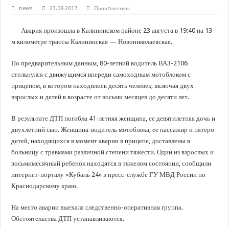
В Краснодарском крае с начала года капитально отремонтировали 209 мног
news
23.08.2017
Проиcшествия
Важные правила обращения в вашу страховую компанию
Авария произошла в Калининском районе 23 августа в 19:40 на 13-
В городах и районах Кубани отметили День России
м километре трассы Калининская — Новониколаевская.
Стартовал прием заявок на 20-й юбилейный молодежный форум «Регион 93
По предварительным данным, 80-летний водитель ВАЗ-2106
столкнулся с движущимся впереди самоходным мотоблоком с
прицепом, в котором находились десять человек, включая двух
взрослых и детей в возрасте от восьми месяцев до десяти лет.
В результате ДТП погибла 41-летняя женщина, ее девятилетняя дочь и
двухлетний сын. Женщина-водитель мотоблока, ее пассажир и пятеро
детей, находящихся в момент аварии в прицепе, доставлены в
больницу с травмами различной степени тяжести. Один из взрослых и
восьмимесячный ребенок находятся в тяжелом состоянии, сообщили
интернет-порталу «Кубань 24» в пресс-службе ГУ МВД России по
Краснодарскому краю.
На место аварии выехала следственно-оперативная группа.
Обстоятельства ДТП устанавливаются.