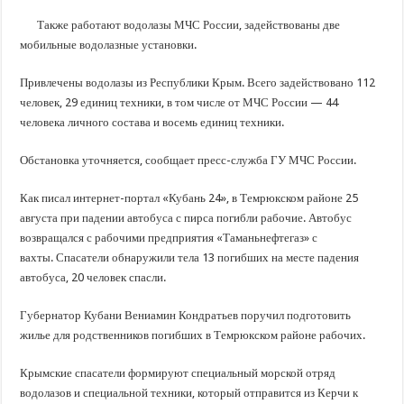
В Краснодарском крае с начала года капитально отремонтировали 209 мног
Также работают водолазы МЧС России, задействованы две
Важные правила обращения в вашу страховую компанию
мобильные водолазные установки.
В городах и районах Кубани отметили День России
Привлечены водолазы из Республики Крым. Всего задействовано 112
Стартовал прием заявок на 20-й юбилейный молодежный форум «Регион 93
человек, 29 единиц техники, в том числе от МЧС России — 44
человека личного состава и восемь единиц техники.
Обстановка уточняется, сообщает пресс-служба ГУ МЧС России.
Как писал интернет-портал «Кубань 24», в Темрюкском районе 25
августа при падении автобуса с пирса погибли рабочие. Автобус
возвращался с рабочими предприятия «Таманьнефтегаз» с
вахты. Спасатели обнаружили тела 13 погибших на месте падения
автобуса, 20 человек спасли.
Губернатор Кубани Вениамин Кондратьев поручил подготовить
жилье для родственников погибших в Темрюкском районе рабочих.
Крымские спасатели формируют специальный морской отряд
водолазов и специальной техники, который отправится из Керчи к