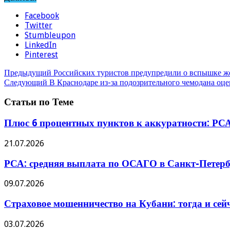
Facebook
Twitter
Stumbleupon
LinkedIn
Pinterest
Предыдущий
Российских туристов предупредили о вспышке ж
Следующий
В Краснодаре из-за подозрительного чемодана оц
Статьи по Теме
Плюс 6 процентных пунктов к аккуратности: РСА
21.07.2026
РСА: средняя выплата по ОСАГО в Санкт-Петербу
09.07.2026
Страховое мошенничество на Кубани: тогда и сей
03.07.2026