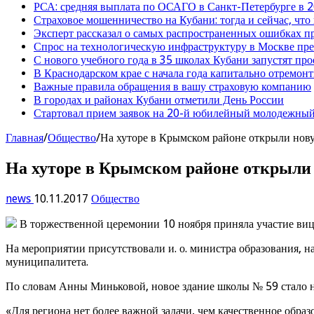
РСА: средняя выплата по ОСАГО в Санкт-Петербурге в 2
Страховое мошенничество на Кубани: тогда и сейчас, что
Эксперт рассказал о самых распространенных ошибках 
Спрос на технологическую инфраструктуру в Москве п
С нового учебного года в 35 школах Кубани запустят пр
В Краснодарском крае с начала года капитально отремо
Важные правила обращения в вашу страховую компанию
В городах и районах Кубани отметили День России
Стартовал прием заявок на 20-й юбилейный молодежный
Главная
/
Общество
/
На хуторе в Крымском районе открыли нов
На хуторе в Крымском районе открыли
news
10.11.2017
Общество
В торжественной церемонии 10 ноября приняла участие ви
На мероприятии присутствовали и. о. министра образования, 
муниципалитета.
По словам Анны Миньковой, новое здание школы № 59 стало н
«Для региона нет более важной задачи, чем качественное обра