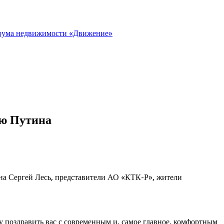
орума недвижимости «Движение»
ию Путина
она Сергей Лесь, представители АО «КТК-Р», жители
у поздравить вас с современным и, самое главное, комфортным