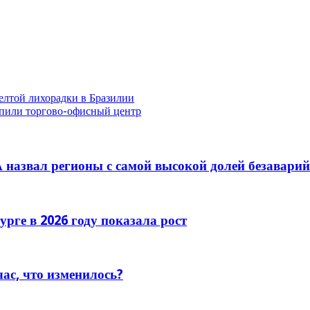
елтой лихорадки в Бразилии
епили торгово-офисный центр
 назвал регионы с самой высокой долей безавари
рге в 2026 году показала рост
час, что изменилось?