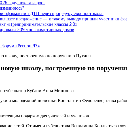
026 году показала рост
 изменилось?
при оформлении ДТП через процедуру европротокола
ревышает предложение — к такому выводу пришли участники ф
оект «Предпринимательские классы 2.0»
нтировали 209 многоквартирных домов
 форум «Регион 93»
ую школу, построенную по поручению Путина
 новую школу, построенную по поручен
це-губернатор Кубани Анна Минькова.
науки и молодежной политики Константин Федоренко, глава рай
астоящим подарком для учителей и учеников.
зование детей. От имени губернатора Вениамина Кондратьева хоч