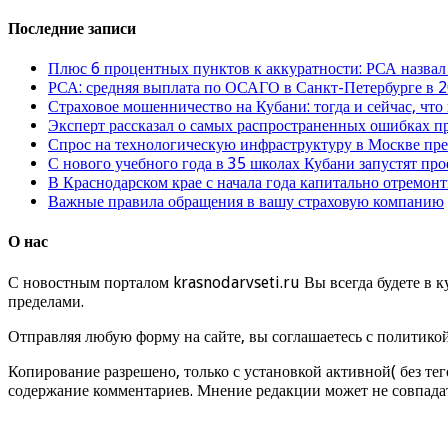
Последние записи
Плюс 6 процентных пунктов к аккуратности: РСА назвал
РСА: средняя выплата по ОСАГО в Санкт-Петербурге в 2
Страховое мошенничество на Кубани: тогда и сейчас, что
Эксперт рассказал о самых распространенных ошибках 
Спрос на технологическую инфраструктуру в Москве п
С нового учебного года в 35 школах Кубани запустят пр
В Краснодарском крае с начала года капитально отремо
Важные правила обращения в вашу страховую компанию
О нас
С новостным порталом krasnodarvseti.ru Вы всегда будете в к
пределами.
Отправляя любую форму на сайте, вы соглашаетесь с политико
Копирование разрешено, только с установкой активной( без тег
содержание комментариев. Мнение редакции может не совпадат