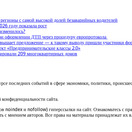
 регионы с самой высокой долей безаварийных водителей
026 году показала рост
 изменилось?
при оформлении ДТП через процедуру европротокола
ревышает предложение — к такому выводу пришли участники ф
оект «Предпринимательские классы 2.0»
нтировали 209 многоквартирных домов
урсе последних событий в сфере экономики, политики, происшест
й конфиденциальности сайта.
ов noindex и nofollow) гиперссылки на сайт. Ознакомьтесь с пра
ь с мнением авторов. Все права на материалы принадлежат их в