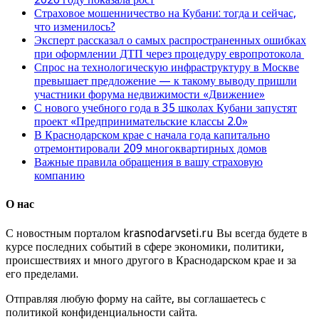
Страховое мошенничество на Кубани: тогда и сейчас,
что изменилось?
Эксперт рассказал о самых распространенных ошибках
при оформлении ДТП через процедуру европротокола
Спрос на технологическую инфраструктуру в Москве
превышает предложение — к такому выводу пришли
участники форума недвижимости «Движение»
С нового учебного года в 35 школах Кубани запустят
проект «Предпринимательские классы 2.0»
В Краснодарском крае с начала года капитально
отремонтировали 209 многоквартирных домов
Важные правила обращения в вашу страховую
компанию
О нас
С новостным порталом krasnodarvseti.ru Вы всегда будете в
курсе последних событий в сфере экономики, политики,
происшествиях и много другого в Краснодарском крае и за
его пределами.
Отправляя любую форму на сайте, вы соглашаетесь с
политикой конфиденциальности сайта.