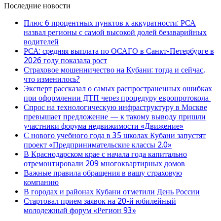
Последние новости
Плюс 6 процентных пунктов к аккуратности: РСА
назвал регионы с самой высокой долей безаварийных
водителей
РСА: средняя выплата по ОСАГО в Санкт-Петербурге в
2026 году показала рост
Страховое мошенничество на Кубани: тогда и сейчас,
что изменилось?
Эксперт рассказал о самых распространенных ошибках
при оформлении ДТП через процедуру европротокола
Спрос на технологическую инфраструктуру в Москве
превышает предложение — к такому выводу пришли
участники форума недвижимости «Движение»
С нового учебного года в 35 школах Кубани запустят
проект «Предпринимательские классы 2.0»
В Краснодарском крае с начала года капитально
отремонтировали 209 многоквартирных домов
Важные правила обращения в вашу страховую
компанию
В городах и районах Кубани отметили День России
Стартовал прием заявок на 20-й юбилейный
молодежный форум «Регион 93»