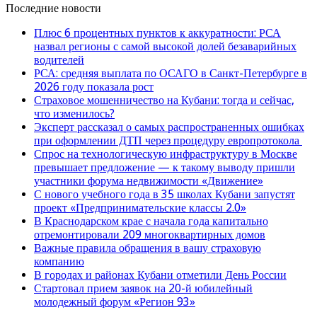
Последние новости
Плюс 6 процентных пунктов к аккуратности: РСА
назвал регионы с самой высокой долей безаварийных
водителей
РСА: средняя выплата по ОСАГО в Санкт-Петербурге в
2026 году показала рост
Страховое мошенничество на Кубани: тогда и сейчас,
что изменилось?
Эксперт рассказал о самых распространенных ошибках
при оформлении ДТП через процедуру европротокола
Спрос на технологическую инфраструктуру в Москве
превышает предложение — к такому выводу пришли
участники форума недвижимости «Движение»
С нового учебного года в 35 школах Кубани запустят
проект «Предпринимательские классы 2.0»
В Краснодарском крае с начала года капитально
отремонтировали 209 многоквартирных домов
Важные правила обращения в вашу страховую
компанию
В городах и районах Кубани отметили День России
Стартовал прием заявок на 20-й юбилейный
молодежный форум «Регион 93»