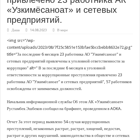
В Краснодарском крае с начала года капитально отремонтировали 209 мног
«Узкимёсаноат» и сетевых
Важные правила обращения в вашу страховую компанию
предприятий.
В городах и районах Кубани отметили День России
Стартовал прием заявок на 20-й юбилейный молодежный форум «Регион 93
Даша
14.08.2023
В мире
<img src="/wp-
content/uploads/2023/08/7f25c5851e153bfae5bccbebb8632e72.jpg"
title="За последние 6 месяцев 23 работника АО "Узкимёсаноат" и
сетевых предприятий привлечены к уголовной ответственности за
коррупцию" alt=" В за последние 6 месяцев к уголовной
ответственности за коррупционные преступления привлечено 23
работника АО "Узкимёсаноат" и сетевых предприятий", 57 работников
освобождены от занимаемых должностей.
Начальник информационной службы Об этом АК «Узкимёсаноат»
Рустамбек Эшбеков сообщил на брифинге, проведенном в AOKA.
Отчет За этот период выявлено 54 случая коррупционных
преступлений, незаконных растрат, растрат, хищений, недостач,
растрат и других нарушений. законодательства в обществе и сетевых