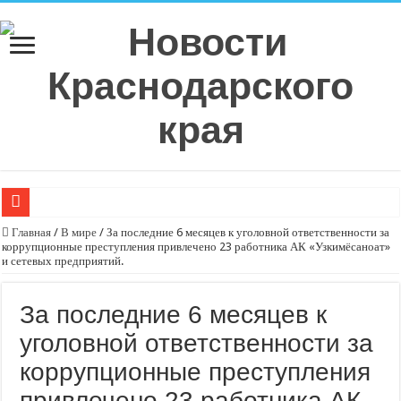
Плюс 6 процентных пунктов к аккуратности: РСА назвал регионы с самой в
Главная
/
В мире
/
За последние 6 месяцев к уголовной ответственности за
коррупционные преступления привлечено 23 работника АК «Узкимёсаноат»
РСА: средняя выплата по ОСАГО в Санкт-Петербурге в 2026 году показала р
и сетевых предприятий.
Страховое мошенничество на Кубани: тогда и сейчас, что изменилось?
За последние 6 месяцев к
Эксперт рассказал о самых распространенных ошибках при оформлении ДТ
уголовной ответственности за
Спрос на технологическую инфраструктуру в Москве превышает предложе
коррупционные преступления
С нового учебного года в 35 школах Кубани запустят проект «Предпринимат
привлечено 23 работника АК