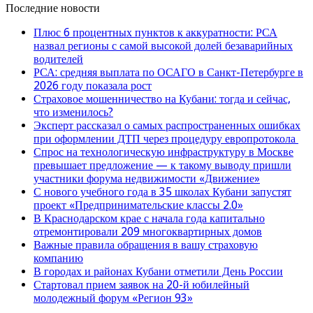
Последние новости
Плюс 6 процентных пунктов к аккуратности: РСА
назвал регионы с самой высокой долей безаварийных
водителей
РСА: средняя выплата по ОСАГО в Санкт-Петербурге в
2026 году показала рост
Страховое мошенничество на Кубани: тогда и сейчас,
что изменилось?
Эксперт рассказал о самых распространенных ошибках
при оформлении ДТП через процедуру европротокола
Спрос на технологическую инфраструктуру в Москве
превышает предложение — к такому выводу пришли
участники форума недвижимости «Движение»
С нового учебного года в 35 школах Кубани запустят
проект «Предпринимательские классы 2.0»
В Краснодарском крае с начала года капитально
отремонтировали 209 многоквартирных домов
Важные правила обращения в вашу страховую
компанию
В городах и районах Кубани отметили День России
Стартовал прием заявок на 20-й юбилейный
молодежный форум «Регион 93»