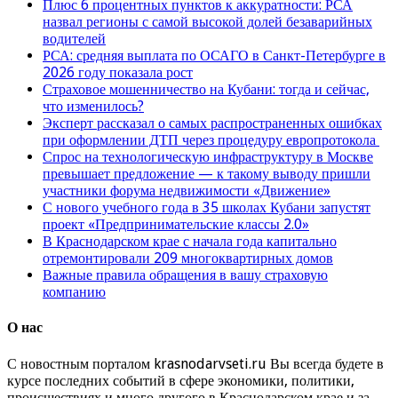
Плюс 6 процентных пунктов к аккуратности: РСА
назвал регионы с самой высокой долей безаварийных
водителей
РСА: средняя выплата по ОСАГО в Санкт-Петербурге в
2026 году показала рост
Страховое мошенничество на Кубани: тогда и сейчас,
что изменилось?
Эксперт рассказал о самых распространенных ошибках
при оформлении ДТП через процедуру европротокола
Спрос на технологическую инфраструктуру в Москве
превышает предложение — к такому выводу пришли
участники форума недвижимости «Движение»
С нового учебного года в 35 школах Кубани запустят
проект «Предпринимательские классы 2.0»
В Краснодарском крае с начала года капитально
отремонтировали 209 многоквартирных домов
Важные правила обращения в вашу страховую
компанию
О нас
С новостным порталом krasnodarvseti.ru Вы всегда будете в
курсе последних событий в сфере экономики, политики,
происшествиях и много другого в Краснодарском крае и за