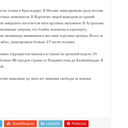
 не только в Краснодаре. В Москве эвакуировали сразу восемь
рговых комплексов. В Воронеже людей выводили из зданий
ели завершить посетители пяти крупных магазинов. В Астрахани
Звонившие уверяли, что бомбы заложены в аэропорту,
ли лжеминеры вниманием и местные торговые центры. Всего за
ужбах, эвакуировали больше 27 тысяч человек.
нных террористов началась в стране на прошлой неделе. От
больше 40 городов страны от Владивостока до Калининграда. К
ой.
озит наказание до пяти лет лишения свободы за ложные
Stumbleupon
LinkedIn
Pinterest