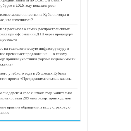
 средняя выплата по ОСАГО в Санкт-
рбурге в 2026 году показала рост
ховое мошенничество на Кубани: тогда и
ас, что изменилось?
ерт рассказал о самых распространенных
бках при оформлении ДТП через процедуру
опротокола
с на технологическую инфраструктуру в
кве превышает предложение — к такому
оду пришли участники форума недвижимости
ижение»
вого учебного года в 35 школах Кубани
стят проект «Предпринимательские классы
аснодарском крае с начала года капитально
емонтировали 209 многоквартирных домов
ные правила обращения в вашу страховую
панию