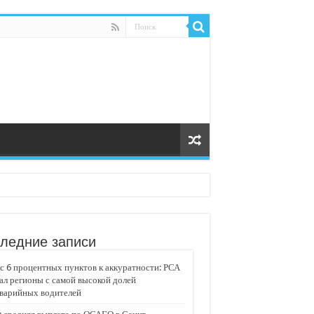
ледние записи
 6 процентных пунктов к аккуратности: РСА
ал регионы с самой высокой долей
аварийных водителей
едвижимости «Движение»