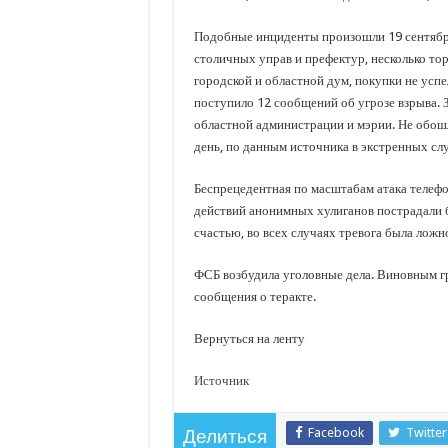
Подобные инциденты произошли 19 сентября
столичных управ и префектур, несколько то
городской и областной дум, покупки не усп
поступило 12 сообщений об угрозе взрыва. 
областной администрации и мэрии. Не обош
день, по данным источника в экстренных сл
Беспрецедентная по масштабам атака телефо
действий анонимных хулиганов пострадали 
счастью, во всех случаях тревога была ложн
ФСБ возбудила уголовные дела. Виновным гр
сообщения о теракте.
Вернуться на ленту
Источник
Facebook
Twitter
Делиться