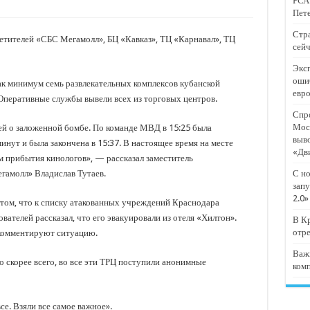
РСА:
тят проект «Предпринимательские классы 2.0»
Пете
отремонтировали 209 многоквартирных домов
Стра
етителей «СБС Мегамолл», БЦ «Кавказ», ТЦ «Карнавал», ТЦ
сейч
мпанию
Эксп
и
оши
ак минимум семь развлекательных комплексов кубанской
евр
дежный форум «Регион 93»
Оперативные службы вывели всех из торговых центров.
Спро
Мос
й о заложенной бомбе. По команде МВД в 15:25 была
выв
инут и была закончена в 15:37. В настоящее время на месте
«Дв
прибытия кинологов», — рассказал заместитель
гамолл» Владислав Тутаев.
С но
запу
2.0»
том, что к списку атакованных учреждений Краснодара
вателей рассказал, что его эвакуировали из отеля «Хилтон».
В Кр
отр
 комментируют ситуацию.
Важ
 скорее всего, во все эти ТРЦ поступили анонимные
ком
се. Взяли все самое важное».