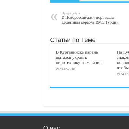
Предыдущий
В Новороссийский порт зашел
десантный корабль ВМС Турции
Статьи по Теме
В Курганинске парень
На Ку
пытался украсть
знаком
пиротехнику из магазина
полиц
чтобы
24.12.2018
24.12
О нас