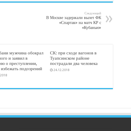
Следующий
В Москве задержали вылет ФК
«Спартак» на матч КР с
«Кубанью»
бани мужчина обокрал
СК: при сходе вагонов в
ого и заявил в
Туапсинском районе
ию о преступлении,
пострадали два человека
 избежать подозрений
24.12.2018
.2018