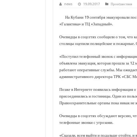
С нового учебного года в 35 школах Кубани запус
news
19.09.2017
Проиcшествия
В Краснодарском крае с начала года капитально 
На Кубани 19 сентября эвакуировали пос
Важные правила обращения в вашу страховую ко
«Галактика» и ТЦ «Западный».
В городах и районах Кубани отметили День Росси
Очевидцы в соцсетях сообщили о том, что к
Стартовал прием заявок на 20-й юбилейный моло
столицы оцепили полицейские и пожарные. 
«Поступил телефонный звонок с информацие
объявлена эвакуация, которая прошла за 12 м
работают оперативные службы. Мы ожидаем 
административного директора ТРК «СБС Ме
Позже в Интернете появилась информация о 
присоединились и гостиницы. Один из пользо
Правоохранительные органы пока никак не
Очевидцы в соцсетях обсуждают версию, что
телефонные звонки с угрозами.
«Сказали, всем выйти и подальше отойти, и в