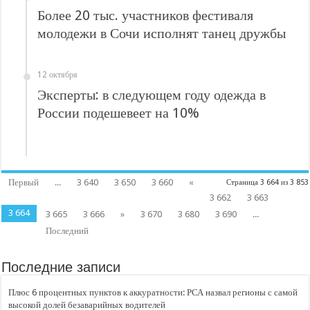
Более 20 тыс. участников фестиваля
молодежи в Сочи исполнят танец дружбы
12 октября
Эксперты: в следующем году одежда в
России подешевеет на 10%
Первый
...
3 640
3 650
3 660
«
Страница 3 664 из 3 853
3 662
3 663
3 664
3 665
3 666
»
3 670
3 680
3 690
...
Последний
Последние записи
Плюс 6 процентных пунктов к аккуратности: РСА назвал регионы с самой
высокой долей безаварийных водителей