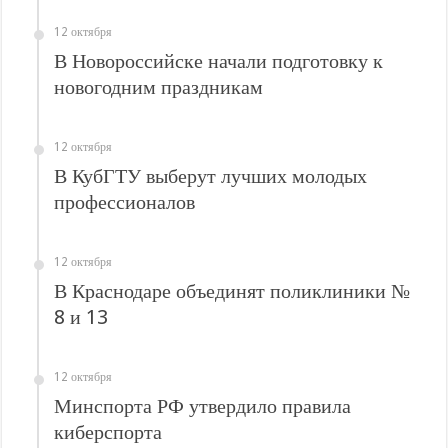
В Краснодарском крае с начала года капитально отремонтировали 209 мног
12 октября
Важные правила обращения в вашу страховую компанию
В Новороссийске начали подготовку к
В городах и районах Кубани отметили День России
новогодним праздникам
Стартовал прием заявок на 20-й юбилейный молодежный форум «Регион 93
12 октября
В КубГТУ выберут лучших молодых
профессионалов
12 октября
В Краснодаре объединят поликлиники №
8 и 13
12 октября
Минспорта РФ утвердило правила
киберспорта