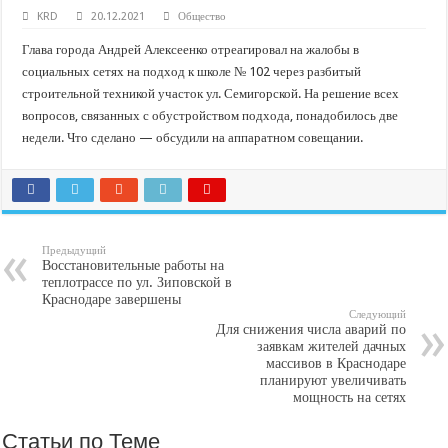
В Краснодарском крае с начала года капитально отремонтировали 209 мног
KRD
20.12.2021
Общество
Важные правила обращения в вашу страховую компанию
Глава города Андрей Алексеенко отреагировал на жалобы в
В городах и районах Кубани отметили День России
социальных сетях на подход к школе № 102 через разбитый
строительной техникой участок ул. Семигорской. На решение всех
Стартовал прием заявок на 20-й юбилейный молодежный форум «Регион 93
вопросов, связанных с обустройством подхода, понадобилось две
недели. Что сделано — обсудили на аппаратном совещании.
Предыдущий
Восстановительные работы на
теплотрассе по ул. Зиповской в
Краснодаре завершены
Следующий
Для снижения числа аварий по
заявкам жителей дачных
массивов в Краснодаре
планируют увеличивать
мощность на сетях
Статьи по Теме