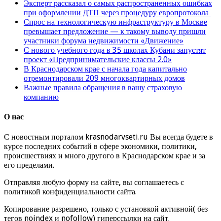
Эксперт рассказал о самых распространенных ошибках
при оформлении ДТП через процедуру европротокола
Спрос на технологическую инфраструктуру в Москве
превышает предложение — к такому выводу пришли
участники форума недвижимости «Движение»
С нового учебного года в 35 школах Кубани запустят
проект «Предпринимательские классы 2.0»
В Краснодарском крае с начала года капитально
отремонтировали 209 многоквартирных домов
Важные правила обращения в вашу страховую
компанию
О нас
С новостным порталом krasnodarvseti.ru Вы всегда будете в
курсе последних событий в сфере экономики, политики,
происшествиях и много другого в Краснодарском крае и за
его пределами.
Отправляя любую форму на сайте, вы соглашаетесь с
политикой конфиденциальности сайта.
Копирование разрешено, только с установкой активной( без
тегов noindex и nofollow) гиперссылки на сайт.