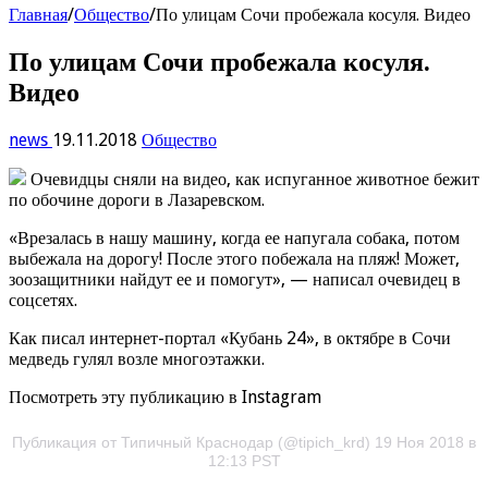
Главная
/
Общество
/
По улицам Сочи пробежала косуля. Видео
По улицам Сочи пробежала косуля.
Видео
news
19.11.2018
Общество
Очевидцы сняли на видео, как испуганное животное бежит
по обочине дороги в Лазаревском.
«Врезалась в нашу машину, когда ее напугала собака, потом
выбежала на дорогу! После этого побежала на пляж! Может,
зоозащитники найдут ее и помогут», — написал очевидец в
соцсетях.
Как писал интернет-портал «Кубань 24», в октябре в Сочи
медведь гулял возле многоэтажки.
Посмотреть эту публикацию в Instagram
Публикация от Типичный Краснодар (@tipich_krd) 19 Ноя 2018 в
12:13 PST