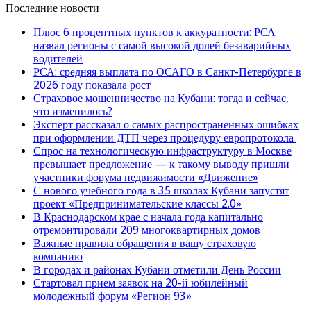
Последние новости
Плюс 6 процентных пунктов к аккуратности: РСА
назвал регионы с самой высокой долей безаварийных
водителей
РСА: средняя выплата по ОСАГО в Санкт-Петербурге в
2026 году показала рост
Страховое мошенничество на Кубани: тогда и сейчас,
что изменилось?
Эксперт рассказал о самых распространенных ошибках
при оформлении ДТП через процедуру европротокола
Спрос на технологическую инфраструктуру в Москве
превышает предложение — к такому выводу пришли
участники форума недвижимости «Движение»
С нового учебного года в 35 школах Кубани запустят
проект «Предпринимательские классы 2.0»
В Краснодарском крае с начала года капитально
отремонтировали 209 многоквартирных домов
Важные правила обращения в вашу страховую
компанию
В городах и районах Кубани отметили День России
Стартовал прием заявок на 20-й юбилейный
молодежный форум «Регион 93»