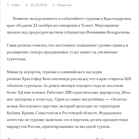
В Краснодарском крае с начала года капитально отремонтировали 209 мног
news
23.10.2018
Общество
Важные правила обращения в вашу страховую компанию
Развитие экскурсионного и событийного туризма в Краснодарском
В городах и районах Кубани отметили День России
крае обсудили 23 октября на совещании в Туапсе. Мероприятие
Стартовал прием заявок на 20-й юбилейный молодежный форум «Регион 93
прошло под председательством губернатора Вениамина Кондратьева.
Глава региона отметил, что постоянное повышение уровня сервиса и
расширение спектра предлагаемых услуг влияет на увеличение
турпотока.
Министр курортов, туризма и олимпийского наследия
региона Христофор Константиниди рассказал, что в крае открыты 620
объектов турпоказа. За девять месяцев текущего года их посетили
более 5,6 млн человек. Работают 300 туристических маршрутов, 26 из
них запущены в этом году. Один из самых масштабных — «Золотое
кольцо Боспорского царства», который проходит по территории
Кубани, Крыма, Севастополя и Ростовской области. Федеральное
агентство по туризму включило его в перечень десяти приоритетных
маршрутов России, ориентированных на въездной туризм.