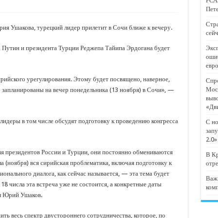
РСА:
тят проект «Предпринимательские классы 2.0»
Пете
отремонтировали 209 многоквартирных домов
Стра
я Ушакова, турецкий лидер прилетит в Сочи ближе к вечеру.
сейч
мпанию
 Путин и президента Турции Реджепа Тайипа Эрдогана будет
Эксп
и
оши
евр
дежный форум «Регион 93»
рийского урегулирования. Этому будет посвящено, наверное,
Спро
Мос
 запланированы на вечер понедельника (13 ноября) в Сочи», —
выв
«Дв
 лидеры в том числе обсудят подготовку к проведению конгресса
С но
запу
2.0»
ия президентов России и Турции, они постоянно обмениваются
В Кр
ла (ноября) вся сирийская проблематика, включая подготовку к
отр
ионального диалога, как сейчас называется, — эта тема будет
Важ
 18 числа эта встреча уже не состоится, а конкретные даты
ком
л Юрий Ушаков.
ть весь спектр двустороннего сотрудничества, которое, по