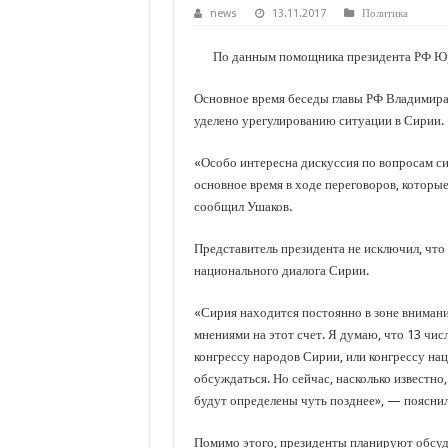
С нового учебного года в 35 школах Кубани запус
news
13.11.2017
Политика
В Краснодарском крае с начала года капитально 
По данным помощника президента РФ Юри
Важные правила обращения в вашу страховую ко
Основное время беседы главы РФ Владимира
В городах и районах Кубани отметили День Росси
уделено урегулированию ситуации в Сирии.
Стартовал прием заявок на 20-й юбилейный моло
«Особо интересна дискуссия по вопросам си
основное время в ходе переговоров, которые
сообщил Ушаков.
Представитель президента не исключил, что
национального диалога Сирии.
«Сирия находится постоянно в зоне вниман
мнениями на этот счет. Я думаю, что 13 чис
конгрессу народов Сирии, или конгрессу нац
обсуждаться. Но сейчас, насколько известно,
будут определены чуть позднее», — поясни
Помимо этого, президенты планируют обсуди