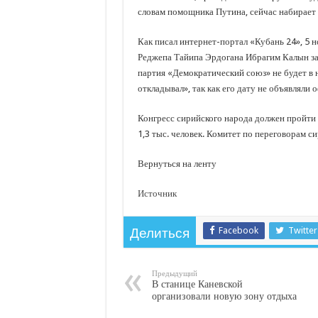
словам помощника Путина, сейчас набирает
Как писал интернет-портал «Кубань 24», 5 
Реджепа Тайипа Эрдогана Ибрагим Калын заяв
партия «Демократический союз» не будет в н
откладывал», так как его дату не объявляли
Конгресс сирийского народа должен пройти в
1,3 тыс. человек. Комитет по переговорам си
Вернуться на ленту
Источник
Facebook
Twitter
Делиться
Предыдущий
В станице Каневской
организовали новую зону отдыха