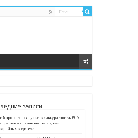
ледние записи
 6 процентных пунктов к аккуратности: РСА
ал регионы с самой высокой долей
аварийных водителей
едвижимости «Движение»