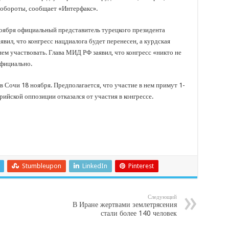
 обороты, сообщает «Интерфакс».
ноября официальный представитель турецкого президента
ил, что конгресс нацдиалога будет перенесен, а курдская
ем участвовать. Глава МИД РФ заявил, что конгресс «никто не
 официально.
 Сочи 18 ноября. Предполагается, что участие в нем примут 1-
рийской оппозиции отказался от участия в конгрессе.
Stumbleupon
LinkedIn
Pinterest
Следующий
В Иране жертвами землетрясения
стали более 140 человек