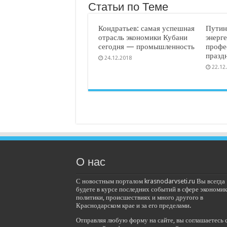
Статьи по Теме
Кондратьев: самая успешная
Путин
отрасль экономики Кубани
энерге
сегодня — промышленность
профе
празд
24.12.2018
22.12
О нас
С новостным порталом krasnodarvseti.ru Вы всегда
будете в курсе последних событий в сфере экономик
политики, происшествиях и много другого в
Краснодарском крае и за его пределами.
Отправляя любую форму на сайте, вы соглашаетесь 