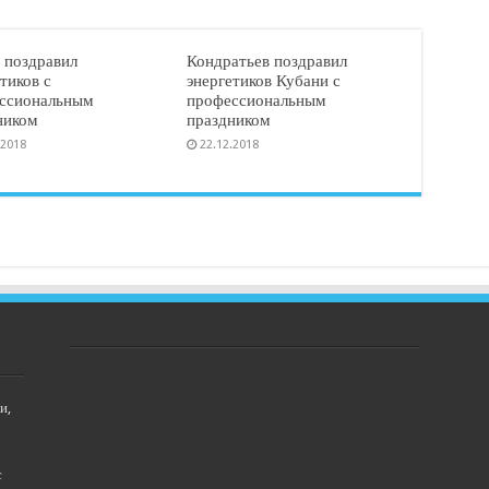
 поздравил
Кондратьев поздравил
тиков с
энергетиков Кубани с
ссиональным
профессиональным
ником
праздником
.2018
22.12.2018
и,
с