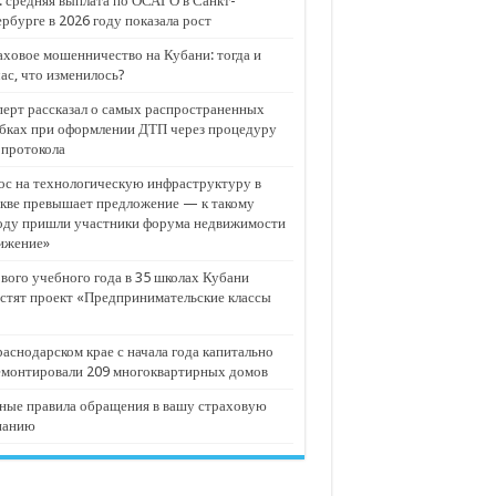
 средняя выплата по ОСАГО в Санкт-
рбурге в 2026 году показала рост
ховое мошенничество на Кубани: тогда и
ас, что изменилось?
ерт рассказал о самых распространенных
бках при оформлении ДТП через процедуру
опротокола
с на технологическую инфраструктуру в
кве превышает предложение — к такому
оду пришли участники форума недвижимости
ижение»
вого учебного года в 35 школах Кубани
стят проект «Предпринимательские классы
аснодарском крае с начала года капитально
емонтировали 209 многоквартирных домов
ные правила обращения в вашу страховую
панию