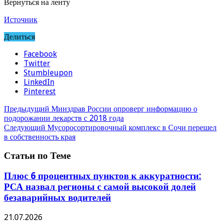
Вернуться на ленту
Источник
Делиться
Facebook
Twitter
Stumbleupon
LinkedIn
Pinterest
Предыдущий
Минздрав России опроверг информацию о
подорожании лекарств с 2018 года
Следующий
Мусоросортировочный комплекс в Сочи перешел
в собственность края
Статьи по Теме
Плюс 6 процентных пунктов к аккуратности:
РСА назвал регионы с самой высокой долей
безаварийных водителей
21.07.2026