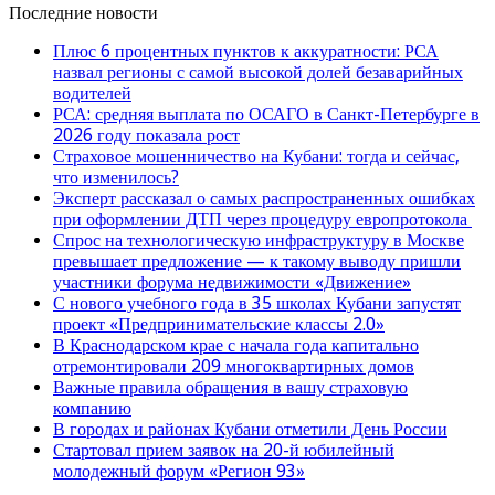
Последние новости
Плюс 6 процентных пунктов к аккуратности: РСА
назвал регионы с самой высокой долей безаварийных
водителей
РСА: средняя выплата по ОСАГО в Санкт-Петербурге в
2026 году показала рост
Страховое мошенничество на Кубани: тогда и сейчас,
что изменилось?
Эксперт рассказал о самых распространенных ошибках
при оформлении ДТП через процедуру европротокола
Спрос на технологическую инфраструктуру в Москве
превышает предложение — к такому выводу пришли
участники форума недвижимости «Движение»
С нового учебного года в 35 школах Кубани запустят
проект «Предпринимательские классы 2.0»
В Краснодарском крае с начала года капитально
отремонтировали 209 многоквартирных домов
Важные правила обращения в вашу страховую
компанию
В городах и районах Кубани отметили День России
Стартовал прием заявок на 20-й юбилейный
молодежный форум «Регион 93»