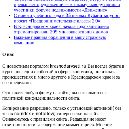
превышает предложение — к такому выводу пришли
участники форума недвижимости «Движение»
С нового учебного года в 35 школах Кубани запустят
проект «Предпринимательские классы 2.0»
В Краснодарском крае с начала года капитально
отремонтировали 209 многоквартирных домов
Важные правила обращения в вашу страховую
компанию
О нас
С новостным порталом krasnodarvseti.ru Вы всегда будете в
курсе последних событий в сфере экономики, политики,
происшествиях и много другого в Краснодарском крае и за
его пределами.
Отправляя любую форму на сайте, вы соглашаетесь с
политикой конфиденциальности сайта.
Копирование разрешено, только с установкой активной( без
тегов noindex и nofollow) гиперссылки на сайт.
Ознакомьтесь с правилами сайта . Редакция не несет
ответственности за содержание комментариев. Мнение