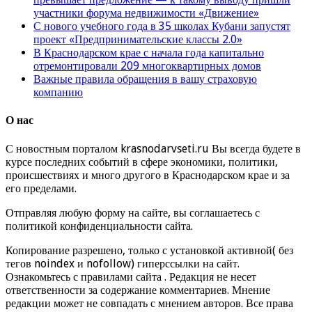
участники форума недвижимости «Движение»
С нового учебного года в 35 школах Кубани запустят
проект «Предпринимательские классы 2.0»
В Краснодарском крае с начала года капитально
отремонтировали 209 многоквартирных домов
Важные правила обращения в вашу страховую
компанию
О нас
С новостным порталом krasnodarvseti.ru Вы всегда будете в
курсе последних событий в сфере экономики, политики,
происшествиях и много другого в Краснодарском крае и за
его пределами.
Отправляя любую форму на сайте, вы соглашаетесь с
политикой конфиденциальности сайта.
Копирование разрешено, только с установкой активной( без
тегов noindex и nofollow) гиперссылки на сайт.
Ознакомьтесь с правилами сайта . Редакция не несет
ответственности за содержание комментариев. Мнение
редакции может не совпадать с мнением авторов. Все права