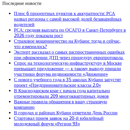
Последние новости
Плюс 6 процентных пунктов к аккуратности: РСА
назвал регионы с самой высокой долей безаварийных
водителей
РСА: средняя выплата по ОСАГО в Санкт-Петербурге в
2026 году показала рост
Страховое мошенничество на Кубани: тогда и сейчас,
что изменилось?
Эксперт рассказал о самых распространенных ошибках
при оформлении ДТП через процедуру европротокола
Спрос на технологическую инфраструктуру в Москве
превышает предложение — к такому выводу пришли
участники форума недвижимости «Движение»
С нового учебного года в 35 школах Кубани запустят
проект «Предпринимательские классы 2.0»
В Краснодарском крае с начала года капитально
отремонтировали 209 многоквартирных домов
Важные правила обращения в вашу страховую
компанию
В городах и районах Кубани отметили День России
Стартовал прием заявок на 20-й юбилейный
молодежный форум «Регион 93»