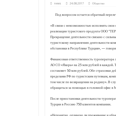
С нового учебного года в 35 школах Кубани запус
news
24.08.2017
Общество
В Краснодарском крае с начала года капитально 
Под вопросом остается обратный перелет
Важные правила обращения в вашу страховую ко
«В связи с невозможностью исполнять свои 
В городах и районах Кубани отметили День Росси
реализации туристского продукта ООО "ТЕР
Стартовал прием заявок на 20-й юбилейный моло
Прекращение деятельности связано с сильн
туристскому направлению деятельности ком
обстановки в Республике Турция», — говори
Финансовая ответственность туроператора 
АО СО «Якорь» на 25 млн рублей в каждой. 
составляет 50 млн рублей. Обе страховки де
пределами РФ по туристским путевкам, ком
том числе по возвращении на родину». В сл
обращаться за помощью в головной офис в 
После приостановки деятельности туроперат
Турции в Россию 750 клиентов компании.
«Непонятно, оплачено ли проживание и обра