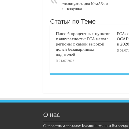
столкнулись два КамАЗа и
легковушка
Статьи по Теме
Плюс 6 процентных пунктов
РСА: 
к аккуратности: РСА назвал
ОСАГО
регионы с самой высокой
в 2026
долей безаварийных
09.07
водителей
21.07.2026
О нас
С новостным порталом krasnodarvseti.ru Вы всегда