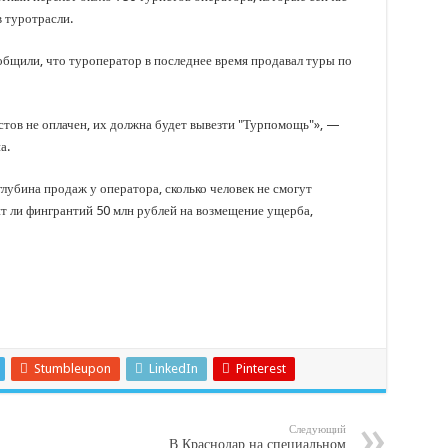
 туротрасли.
бщили, что туроператор в последнее время продавал туры по
тов не оплачен, их должна будет вывезти "Турпомощь"», —
а.
глубина продаж у оператора, сколько человек не смогут
т ли фингрантий 50 млн рублей на возмещение ущерба,
Stumbleupon
LinkedIn
Pinterest
Следующий
В Краснодар на специальном