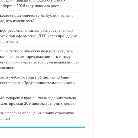
 средняя выплата по ОСАГО в Санкт-
рбурге в 2026 году показала рост
ховое мошенничество на Кубани: тогда и
ас, что изменилось?
ерт рассказал о самых распространенных
бках при оформлении ДТП через процедуру
опротокола
с на технологическую инфраструктуру в
кве превышает предложение — к такому
оду пришли участники форума недвижимости
ижение»
вого учебного года в 35 школах Кубани
стят проект «Предпринимательские классы
аснодарском крае с начала года капитально
емонтировали 209 многоквартирных домов
ные правила обращения в вашу страховую
панию