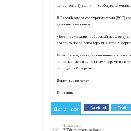
находятся в Турции», — сообщил источник в
В Российском союзе туриндустрии (РСТ) соо
демпинговым ценам.
«Если проживание и обратный перелет турис
пояснила пресс-секретарь РСТ Ирина Тюрин
По ее словам, также, нужно понимать, какая 
воспользоваться купленными турами и хвати
сообщает «Интерфакс».
Вернуться на ленту
Источник
Facebook
Twitter
Делиться
Предыдущий
В Тбилисском районе