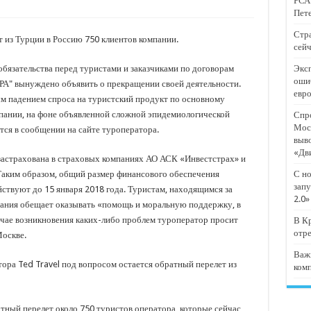
РСА:
тят проект «Предпринимательские классы 2.0»
Пете
отремонтировали 209 многоквартирных домов
Стра
 из Турции в Россию 750 клиентов компании.
сейч
мпанию
обязательства перед туристами и заказчиками по договорам
Эксп
и
оши
РА" вынуждено объявить о прекращении своей деятельности.
евр
дежный форум «Регион 93»
ым падением спроса на туристский продукт по основному
пании, на фоне объявленной сложной эпидемиологической
Спро
Мос
тся в сообщении на сайте туроператора.
выв
«Дв
застрахована в страховых компаниях АО АСК «Инвестстрах» и
Таким образом, общий размер финансового обеспечения
С но
запу
йствуют до 15 января 2018 года. Туристам, находящимся за
2.0»
пания обещает оказывать «помощь и моральную поддержку, в
учае возникновения каких-либо проблем туроператор просит
В Кр
отр
Москве.
Важ
ора Ted Travel под вопросом остается обратный перелет из
ком
тный перелет около 750 туристов оператора, которые сейчас