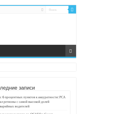
ледние записи
 6 процентных пунктов к аккуратности: РСА
ал регионы с самой высокой долей
аварийных водителей
едвижимости «Движение»