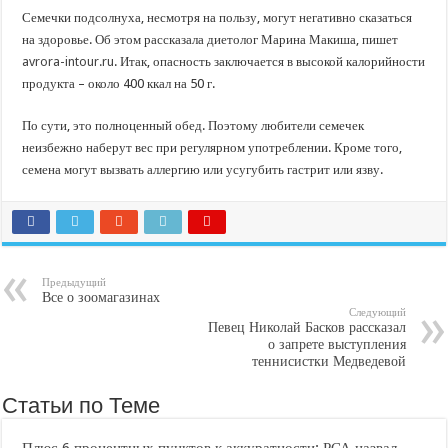
В Краснодарском крае с начала года капитально отремонтировали 209 мног
Семечки подсолнуха, несмотря на пользу, могут негативно сказаться
Важные правила обращения в вашу страховую компанию
на здоровье. Об этом рассказала диетолог Марина Макиша, пишет
avrora-intour.ru
. Итак, опасность заключается в высокой калорийности
В городах и районах Кубани отметили День России
продукта – около 400 ккал на 50 г.
Стартовал прием заявок на 20-й юбилейный молодежный форум «Регион 93
По сути, это полноценный обед. Поэтому любители семечек
неизбежно наберут вес при регулярном употреблении. Кроме того,
семена могут вызвать аллергию или усугубить гастрит или язву.
Предыдущий
Все о зоомагазинах
Следующий
Певец Николай Басков рассказал
о запрете выступления
теннисистки Медведевой
Статьи по Теме