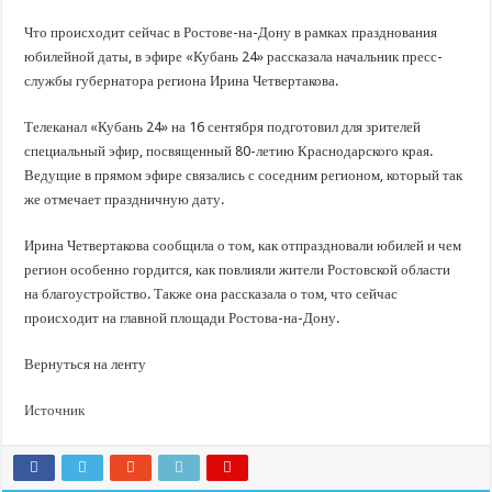
В Краснодарском крае с начала года капитально отремонтировали 209 мног
Что происходит сейчас в Ростове-на-Дону в рамках празднования
Важные правила обращения в вашу страховую компанию
юбилейной даты, в эфире «Кубань 24» рассказала начальник пресс-
В городах и районах Кубани отметили День России
службы губернатора региона Ирина Четвертакова.
Стартовал прием заявок на 20-й юбилейный молодежный форум «Регион 93
Телеканал «Кубань 24» на 16 сентября подготовил для зрителей
специальный эфир, посвященный 80-летию Краснодарского края.
Ведущие в прямом эфире связались с соседним регионом, который так
же отмечает праздничную дату.
Ирина Четвертакова сообщила о том, как отпраздновали юбилей и чем
регион особенно гордится, как повлияли жители Ростовской области
на благоустройство. Также она рассказала о том, что сейчас
происходит на главной площади Ростова-на-Дону.
Вернуться на ленту
Источник