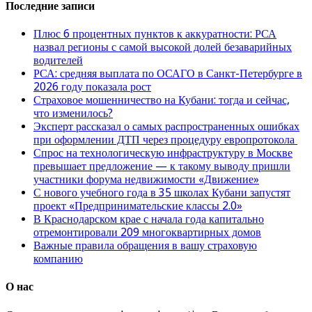
Последние записи
Плюс 6 процентных пунктов к аккуратности: РСА
назвал регионы с самой высокой долей безаварийных
водителей
РСА: средняя выплата по ОСАГО в Санкт-Петербурге в
2026 году показала рост
Страховое мошенничество на Кубани: тогда и сейчас,
что изменилось?
Эксперт рассказал о самых распространенных ошибках
при оформлении ДТП через процедуру европротокола
Спрос на технологическую инфраструктуру в Москве
превышает предложение — к такому выводу пришли
участники форума недвижимости «Движение»
С нового учебного года в 35 школах Кубани запустят
проект «Предпринимательские классы 2.0»
В Краснодарском крае с начала года капитально
отремонтировали 209 многоквартирных домов
Важные правила обращения в вашу страховую
компанию
О нас