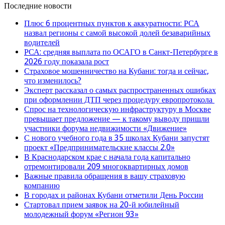
Последние новости
Плюс 6 процентных пунктов к аккуратности: РСА
назвал регионы с самой высокой долей безаварийных
водителей
РСА: средняя выплата по ОСАГО в Санкт-Петербурге в
2026 году показала рост
Страховое мошенничество на Кубани: тогда и сейчас,
что изменилось?
Эксперт рассказал о самых распространенных ошибках
при оформлении ДТП через процедуру европротокола
Спрос на технологическую инфраструктуру в Москве
превышает предложение — к такому выводу пришли
участники форума недвижимости «Движение»
С нового учебного года в 35 школах Кубани запустят
проект «Предпринимательские классы 2.0»
В Краснодарском крае с начала года капитально
отремонтировали 209 многоквартирных домов
Важные правила обращения в вашу страховую
компанию
В городах и районах Кубани отметили День России
Стартовал прием заявок на 20-й юбилейный
молодежный форум «Регион 93»