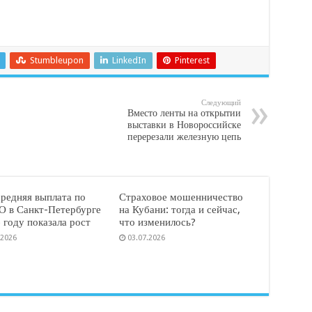
Stumbleupon
LinkedIn
Pinterest
Следующий
Вместо ленты на открытии
выставки в Новороссийске
перерезали железную цепь
средняя выплата по
Страховое мошенничество
 в Санкт-Петербурге
на Кубани: тогда и сейчас,
 году показала рост
что изменилось?
.2026
03.07.2026