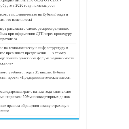
 средняя выплата по ОСАГО в Санкт-
рбурге в 2026 году показала рост
ховое мошенничество на Кубани: тогда и
ас, что изменилось?
ерт рассказал о самых распространенных
бках при оформлении ДТП через процедуру
опротокола
с на технологическую инфраструктуру в
кве превышает предложение — к такому
оду пришли участники форума недвижимости
ижение»
вого учебного года в 35 школах Кубани
стят проект «Предпринимательские классы
аснодарском крае с начала года капитально
емонтировали 209 многоквартирных домов
ные правила обращения в вашу страховую
панию