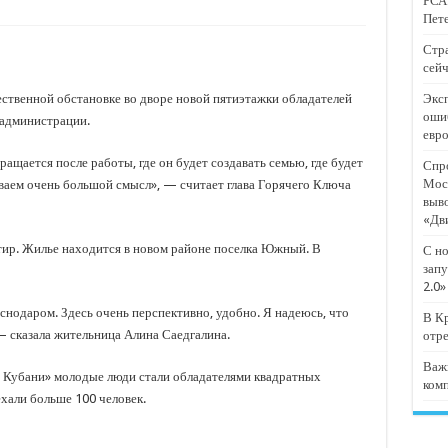
РСА:
тят проект «Предпринимательские классы 2.0»
Пете
отремонтировали 209 многоквартирных домов
Стра
сейч
мпанию
ственной обстановке во дворе новой пятиэтажки обладателей
Эксп
и
оши
 администрации.
евр
дежный форум «Регион 93»
ращается после работы, где он будет создавать семью, где будет
Спро
Мос
ываем очень большой смысл», — считает глава Горячего Ключа
выв
«Дв
тир. Жилье находится в новом районе поселка Южный. В
С но
запу
2.0»
снодаром. Здесь очень перспективно, удобно. Я надеюсь, что
В Кр
 сказала жительница Алина Саедгалина.
отр
Важ
 Кубани» молодые люди стали обладателями квадратных
ком
ехали больше 100 человек.