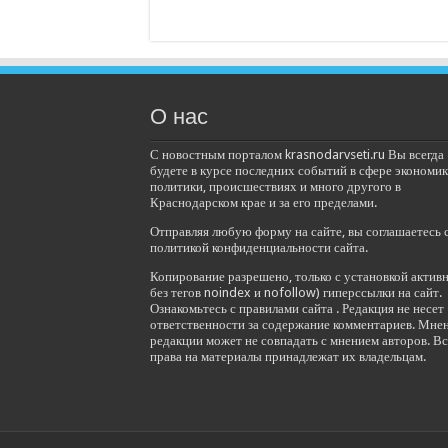
О нас
С новостным порталом krasnodarvseti.ru Вы всегда
будете в курсе последних событий в сфере экономик
политики, происшествиях и много другого в
Краснодарском крае и за его пределами.
Отправляя любую форму на сайте, вы соглашаетесь 
политикой конфиденциальности сайта.
Копирование разрешено, только с установкой актив
без тегов noindex и nofollow) гиперссылки на сайт.
Ознакомьтесь с правилами сайта . Редакция не несет
ответственности за содержание комментариев. Мне
редакции может не совпадать с мнением авторов. Вс
права на материалы принадлежат их владельцам.