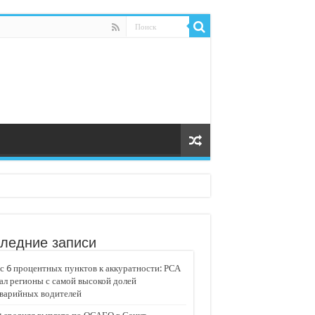
ледние записи
 6 процентных пунктов к аккуратности: РСА
ал регионы с самой высокой долей
аварийных водителей
едвижимости «Движение»