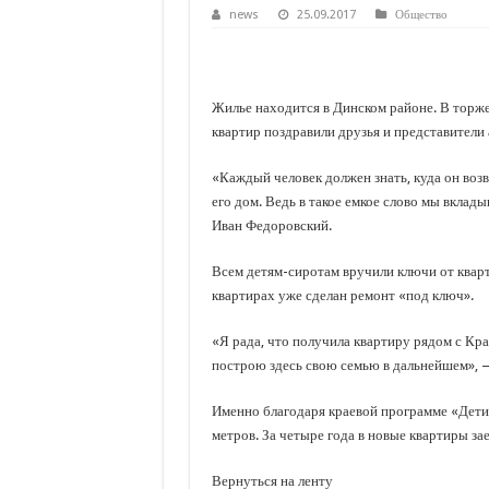
С нового учебного года в 35 школах Кубани запус
news
25.09.2017
Общество
В Краснодарском крае с начала года капитально 
Важные правила обращения в вашу страховую ко
Жилье находится в Динском районе. В торже
В городах и районах Кубани отметили День Росси
квартир поздравили друзья и представители
Стартовал прием заявок на 20-й юбилейный моло
«Каждый человек должен знать, куда он возв
его дом. Ведь в такое емкое слово мы вклад
Иван Федоровский.
Всем детям-сиротам вручили ключи от квар
квартирах уже сделан ремонт «под ключ».
«Я рада, что получила квартиру рядом с Кра
построю здесь свою семью в дальнейшем», —
Именно благодаря краевой программе «Дети
метров. За четыре года в новые квартиры за
Вернуться на ленту