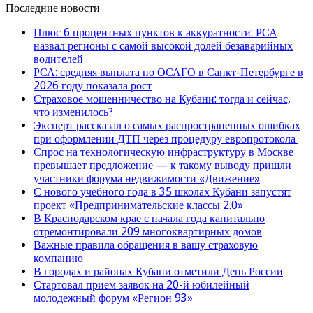
Последние новости
Плюс 6 процентных пунктов к аккуратности: РСА
назвал регионы с самой высокой долей безаварийных
водителей
РСА: средняя выплата по ОСАГО в Санкт-Петербурге в
2026 году показала рост
Страховое мошенничество на Кубани: тогда и сейчас,
что изменилось?
Эксперт рассказал о самых распространенных ошибках
при оформлении ДТП через процедуру европротокола
Спрос на технологическую инфраструктуру в Москве
превышает предложение — к такому выводу пришли
участники форума недвижимости «Движение»
С нового учебного года в 35 школах Кубани запустят
проект «Предпринимательские классы 2.0»
В Краснодарском крае с начала года капитально
отремонтировали 209 многоквартирных домов
Важные правила обращения в вашу страховую
компанию
В городах и районах Кубани отметили День России
Стартовал прием заявок на 20-й юбилейный
молодежный форум «Регион 93»