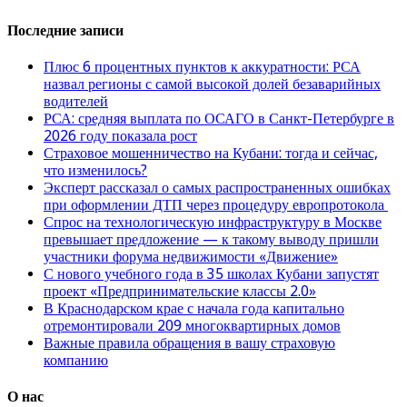
Последние записи
Плюс 6 процентных пунктов к аккуратности: РСА
назвал регионы с самой высокой долей безаварийных
водителей
РСА: средняя выплата по ОСАГО в Санкт-Петербурге в
2026 году показала рост
Страховое мошенничество на Кубани: тогда и сейчас,
что изменилось?
Эксперт рассказал о самых распространенных ошибках
при оформлении ДТП через процедуру европротокола
Спрос на технологическую инфраструктуру в Москве
превышает предложение — к такому выводу пришли
участники форума недвижимости «Движение»
С нового учебного года в 35 школах Кубани запустят
проект «Предпринимательские классы 2.0»
В Краснодарском крае с начала года капитально
отремонтировали 209 многоквартирных домов
Важные правила обращения в вашу страховую
компанию
О нас