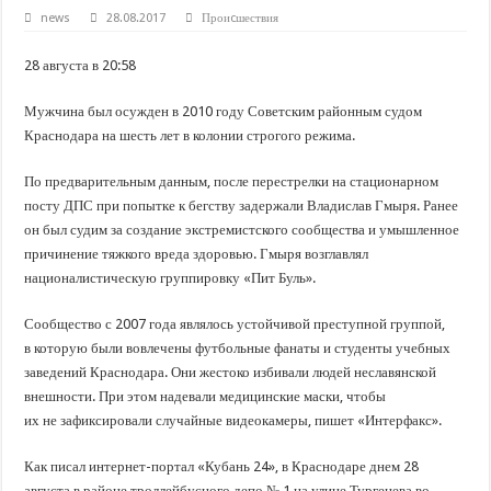
В Краснодарском крае с начала года капитально отремонтировали 209 мног
news
28.08.2017
Проиcшествия
Важные правила обращения в вашу страховую компанию
28 августа в 20:58
В городах и районах Кубани отметили День России
Стартовал прием заявок на 20-й юбилейный молодежный форум «Регион 93
Мужчина был осужден в 2010 году Советским районным судом
Краснодара на шесть лет в колонии строгого режима.
По предварительным данным, после перестрелки на стационарном
посту ДПС при попытке к бегству задержали Владислав Гмыря. Ранее
он был судим за создание экстремистского сообщества и умышленное
причинение тяжкого вреда здоровью. Гмыря возглавлял
националистическую группировку «Пит Буль».
Сообщество с 2007 года являлось устойчивой преступной группой,
в которую были вовлечены футбольные фанаты и студенты учебных
заведений Краснодара. Они жестоко избивали людей неславянской
внешности. При этом надевали медицинские маски, чтобы
их не зафиксировали случайные видеокамеры, пишет «Интерфакс».
Как писал интернет-портал «Кубань 24», в Краснодаре днем 28
августа в районе троллейбусного депо № 1 на улице Тургенева во