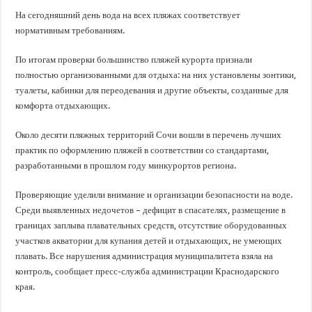
В Краснодарском крае с начала года капитально отремонтировали 209 мног
На сегодняшний день вода на всех пляжах соответствует
Важные правила обращения в вашу страховую компанию
нормативным требованиям.
В городах и районах Кубани отметили День России
По итогам проверки большинство пляжей курорта признали
Стартовал прием заявок на 20-й юбилейный молодежный форум «Регион 93
полностью организованными для отдыха: на них установлены зонтики,
туалеты, кабинки для переодевания и другие объекты, созданные для
комфорта отдыхающих.
Около десяти пляжных территорий Сочи вошли в перечень лучших
практик по оформлению пляжей в соответствии со стандартами,
разработанными в прошлом году минкурортов региона.
Проверяющие уделили внимание и организации безопасности на воде.
Среди выявленных недочетов – дефицит в спасателях, размещение в
границах заплыва плавательных средств, отсутствие оборудованных
участков акватории для купания детей и отдыхающих, не умеющих
плавать. Все нарушения администрация муниципалитета взяла на
контроль, сообщает пресс-служба администрации Краснодарского
края.