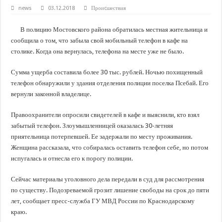
В Краснодарском крае с начала года капитально отремонтировали 209 мног
news
03.12.2018
Проиcшествия
Важные правила обращения в вашу страховую компанию
В полицию Мостовского района обратилась местная жительница и
В городах и районах Кубани отметили День России
сообщила о том, что забыла свой мобильный телефон в кафе на
Стартовал прием заявок на 20-й юбилейный молодежный форум «Регион 93
столике. Когда она вернулась, телефона на месте уже не было.
Сумма ущерба составила более 30 тыс. рублей. Ночью похищенный
телефон обнаружили у здания отделения полиции поселка Псебай. Его
вернули законной владелице.
Правоохранители опросили свидетелей в кафе и выяснили, кто взял
забытый телефон. Злоумышленницей оказалась 30-летняя
приятельница потерпевшей. Ее задержали по месту проживания.
Женщина рассказала, что собиралась оставить телефон себе, но потом
испугалась и отнесла его к порогу полиции.
Сейчас материалы уголовного дела передали в суд для рассмотрения
по существу. Подозреваемой грозит лишение свободы на срок до пяти
лет, сообщает пресс-служба ГУ МВД России по Краснодарскому
краю.