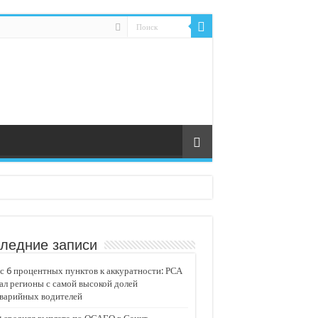
ледние записи
 6 процентных пунктов к аккуратности: РСА
ал регионы с самой высокой долей
аварийных водителей
едвижимости «Движение»