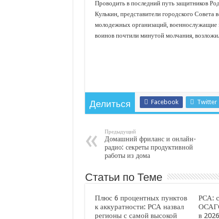
Проводить в последний путь защитников Ро
Кулькин, представители городского Совета в
молодежных организаций, военнослужащие и
воинов почтили минутой молчания, возложил
Facebook
Twitter
Делиться
Предыдущий
Домашний фриланс и онлайн-
радио: секреты продуктивной
работы из дома
Статьи по Теме
Плюс 6 процентных пунктов
РСА: 
к аккуратности: РСА назвал
ОСАГО
регионы с самой высокой
в 2026