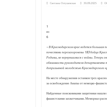
С нового учебного года в 35 школах Кубани запус
Светлана Олтушевская
30.09.2025
О
В Краснодарском крае с начала года капитально 
Важные правила обращения в вашу страховую ко
В городах и районах Кубани отметили День Росси
1
из
Стартовал прием заявок на 20-й юбилейный моло
6
– В Краснодарском крае ведется большая п
почестями перезахоронены 183 бойца Крас
Родины, не вернувшимися с войны. Теперь о
обязанности руководителя департамента по
допризывной молодежью Краснодарского кр
На месте обнаружения останков трех красно
за освобождение Анапы от немецко-фашистск
Найденные поисковиками защитники нашли по
фашистскими захватчиками. Мемориал распо