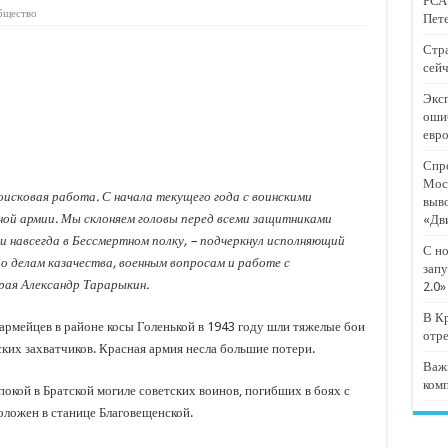
РСА:
тят проект «Предпринимательские классы 2.0»
бщество
Пете
отремонтировали 209 многоквартирных домов
Стра
сейч
мпанию
Эксп
и
оши
евр
дежный форум «Регион 93»
Спро
Мос
оисковая работа. С начала текущего года с воинскими
выв
ной армии. Мы склоняем головы перед всеми защитниками
«Дв
ни навсегда в Бессмертном полку, – подчеркнул исполняющий
С но
 делам казачества, военным вопросам и работе с
запу
ая Александр Тарарыкин.
2.0»
В Кр
армейцев в районе косы Голенькой в 1943 году шли тяжелые бои
отр
их захватчиков. Красная армия несла большие потери.
Важ
ком
кой в Братской могиле советских воинов, погибших в боях с
ложен в станице Благовещенской.