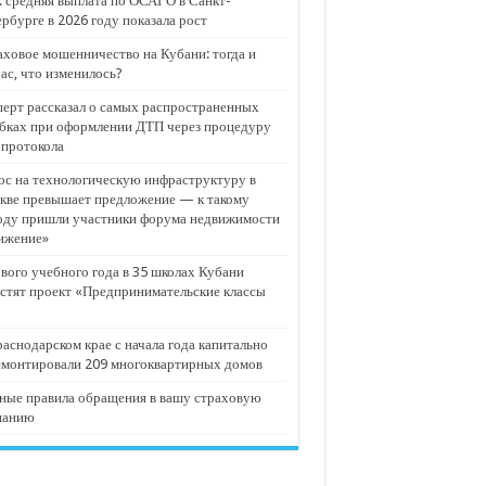
 средняя выплата по ОСАГО в Санкт-
рбурге в 2026 году показала рост
ховое мошенничество на Кубани: тогда и
ас, что изменилось?
ерт рассказал о самых распространенных
бках при оформлении ДТП через процедуру
опротокола
с на технологическую инфраструктуру в
кве превышает предложение — к такому
оду пришли участники форума недвижимости
ижение»
вого учебного года в 35 школах Кубани
стят проект «Предпринимательские классы
аснодарском крае с начала года капитально
емонтировали 209 многоквартирных домов
ные правила обращения в вашу страховую
панию