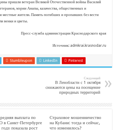
дины пришли ветеран Великой Отечественной войны Василий
етеранов, мэрии Анапы, казачества, общественных и
 местные жители. Память погибших и пропавших без вести
и венки и цветы.
Пресс-служба администрации Краснодарского края
Источник:
admkrai.krasnodar.ru
Stumbleupon
LinkedIn
Pinterest
Следующий
В Ленобласти с 1 октября
снижаются цены на посещение
природных территорий
средняя выплата по
Страховое мошенничество
 в Санкт-Петербурге
на Кубани: тогда и сейчас,
 году показала рост
что изменилось?