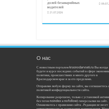
долей безаварийных
09.07
водителей
21.07.2026
О нас
С новостным порталом krasnodarvseti.ru Вы всегда
будете в курсе последних событий в сфере экономик
политики, происшествиях и много другого в
Краснодарском крае и за его пределами.
Отправляя любую форму на сайте, вы соглашаетесь 
политикой конфиденциальности сайта.
Копирование разрешено, только с установкой актив
без тегов noindex и nofollow) гиперссылки на сайт.
Ознакомьтесь с правилами сайта . Редакция не несет
ответственности за содержание комментариев. Мне