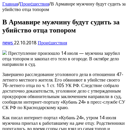
Главная
/
Проиcшествия
/
В Армавире мужчину будут судить за
убийство отца топором
В Армавире мужчину будут судить за
убийство отца топором
news
22.10.2018
Проиcшествия
Преступление произошло 14 июля — мужчина зарубил
отца топором и закопал его тело в огороде. В октябре дело
направили в суд.
Завершено расследование уголовного дела в отношении 47-
летнего местного жителя. Его обвиняют в убийстве своего
76-летнего отца по ч. 1 ст. 105 УК РФ. Следствие собрало
достаточно доказательств, уголовное дело с утвержденным
прокурором обвинительным заключением направили в суд,
сообщили интернет-порталу «Кубань 24» в пресс-службе СУ
СК РФ по Краснодарскому краю.
Как писал интернет-портал «Кубань 24», утром 14 июля
мужчина приехал к работавшему на даче отцу. Родственники
поругались, во время ссоры сын взял из сарая топор и