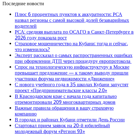
Последние новости
Плюс 6 процентных пунктов к аккуратности: РСА
назвал регионы с самой высокой долей безаварийных
водителей
РСА: средняя выплата по ОСАГО в Санкт-Петербурге в
2026 году показала рост
Страховое мошенничество на Кубани: тогда и сейчас,
что изменилось?
Эксперт рассказал о самых распространенных ошибках
при оформлении ДТП через процедуру европротокола
Спрос на технологическую инфраструктуру в Москве
превышает предложение — к такому выводу пришли
участники форума недвижимости «Движение»
С нового учебного года в 35 школах Кубани запустят
проект «Предпринимательские классы 2.0»
В Краснодарском крае с начала года капитально
отремонтировали 209 многоквартирных домов
Важные правила обращения в вашу страховую
компанию
В городах и районах Кубани отметили День России
Стартовал прием заявок на 20-й юбилейный
молодежный форум «Регион 93»