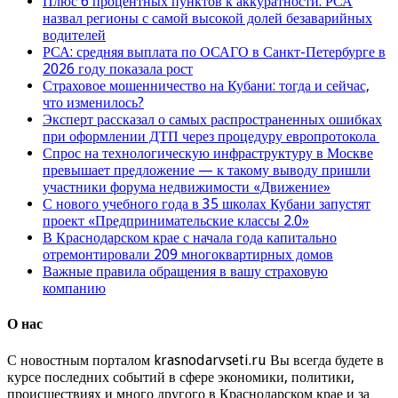
Плюс 6 процентных пунктов к аккуратности: РСА
назвал регионы с самой высокой долей безаварийных
водителей
РСА: средняя выплата по ОСАГО в Санкт-Петербурге в
2026 году показала рост
Страховое мошенничество на Кубани: тогда и сейчас,
что изменилось?
Эксперт рассказал о самых распространенных ошибках
при оформлении ДТП через процедуру европротокола
Спрос на технологическую инфраструктуру в Москве
превышает предложение — к такому выводу пришли
участники форума недвижимости «Движение»
С нового учебного года в 35 школах Кубани запустят
проект «Предпринимательские классы 2.0»
В Краснодарском крае с начала года капитально
отремонтировали 209 многоквартирных домов
Важные правила обращения в вашу страховую
компанию
О нас
С новостным порталом krasnodarvseti.ru Вы всегда будете в
курсе последних событий в сфере экономики, политики,
происшествиях и много другого в Краснодарском крае и за