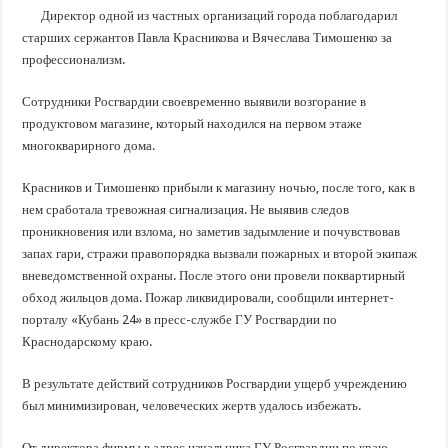
В Краснодарском крае с начала года капитально отремонтировали 209 мног
Директор одной из частных организаций города поблагодарил
Важные правила обращения в вашу страховую компанию
старших сержантов Павла Красникова и Вячеслава Тимошенко за
профессионализм.
В городах и районах Кубани отметили День России
Стартовал прием заявок на 20-й юбилейный молодежный форум «Регион 93
Сотрудники Росгвардии своевременно выявили возгорание в
продуктовом магазине, который находился на первом этаже
многокварирного дома.
Красников и Тимошенко прибыли к магазину ночью, после того, как в
нем сработала тревожная сигнализация. Не выявив следов
проникновения или взлома, но заметив задымление и почувствовав
запах гари, стражи правопорядка вызвали пожарных и второй экипаж
вневедомственной охраны. После этого они провели поквартирный
обход жильцов дома. Пожар ликвидировали, сообщили интернет-
порталу «Кубань 24» в пресс-службе ГУ Росгвардии по
Краснодарскому краю.
В результате действий сотрудников Росгвардии ущерб учреждению
был минимизирован, человеческих жертв удалось избежать.
От директора фирмы в адрес начальника ГУ Росгвардии по краю