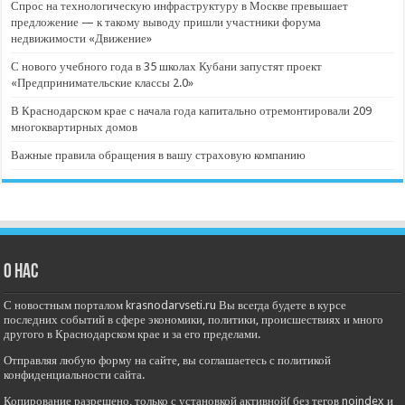
Спрос на технологическую инфраструктуру в Москве превышает
предложение — к такому выводу пришли участники форума
недвижимости «Движение»
С нового учебного года в 35 школах Кубани запустят проект
«Предпринимательские классы 2.0»
В Краснодарском крае с начала года капитально отремонтировали 209
многоквартирных домов
Важные правила обращения в вашу страховую компанию
О нас
С новостным порталом krasnodarvseti.ru Вы всегда будете в курсе
последних событий в сфере экономики, политики, происшествиях и много
другого в Краснодарском крае и за его пределами.
Отправляя любую форму на сайте, вы соглашаетесь с политикой
конфиденциальности сайта.
Копирование разрешено, только с установкой активной( без тегов noindex и