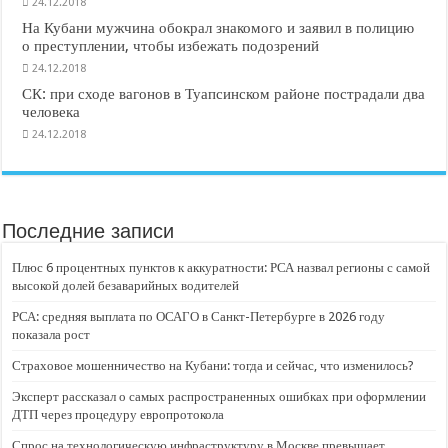
24.12.2018
На Кубани мужчина обокрал знакомого и заявил в полицию
о преступлении, чтобы избежать подозрений
24.12.2018
СК: при сходе вагонов в Туапсинском районе пострадали два
человека
24.12.2018
Последние записи
Плюс 6 процентных пунктов к аккуратности: РСА назвал регионы с самой
высокой долей безаварийных водителей
РСА: средняя выплата по ОСАГО в Санкт-Петербурге в 2026 году
показала рост
Страховое мошенничество на Кубани: тогда и сейчас, что изменилось?
Эксперт рассказал о самых распространенных ошибках при оформлении
ДТП через процедуру европротокола
Спрос на технологическую инфраструктуру в Москве превышает