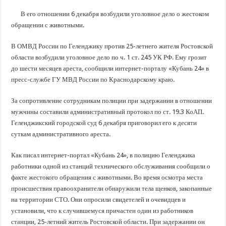
В Краснодарском крае с начала года капитально отремонтировали 209 мног
В его отношении 6 декабря возбудили уголовное дело о жестоком
Важные правила обращения в вашу страховую компанию
обращении с животными.
В городах и районах Кубани отметили День России
В ОМВД России по Геленджику против 25-летнего жителя Ростовской
Стартовал прием заявок на 20-й юбилейный молодежный форум «Регион 93
области возбудили уголовное дело по ч. 1 ст. 245 УК РФ. Ему грозит
до шести месяцев ареста, сообщили интернет-порталу «Кубань 24» в
пресс-службе ГУ МВД России по Краснодарскому краю.
За сопротивление сотрудникам полиции при задержании в отношении
мужчины составили административный протокол по ст. 19.3 КоАП.
Геленджикский городской суд 6 декабря приговорил его к десяти
суткам административного ареста.
Как писал интернет-портал «Кубань 24», в полицию Геленджика
работники одной из станций технического обслуживания сообщили о
факте жестокого обращения с животными. Во время осмотра места
происшествия правоохранители обнаружили тела щенков, закопанные
на территории СТО. Они опросили свидетелей и очевидцев и
установили, что к случившемуся причастен один из работников
станции, 25-летний житель Ростовской области. При задержании он