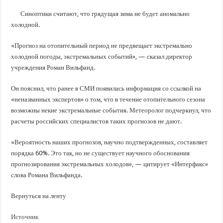
В Краснодарском крае с начала года капитально отремонтировали 209 мног
Синоптики считают, что грядущая зима не будет аномально
Важные правила обращения в вашу страховую компанию
холодной.
В городах и районах Кубани отметили День России
«Прогноз на отопительный период не предвещает экстремально
Стартовал прием заявок на 20-й юбилейный молодежный форум «Регион 93
холодной погоды, экстремальных событий», — сказал директор
учреждения Роман Вильфанд.
Он пояснил, что ранее в СМИ появилась информация со ссылкой на
«неназванных экспертов» о том, что в течение отопительного сезона
возможны некие экстремальные события. Метеоролог подчеркнул, что
расчеты российских специалистов таких прогнозов не дают.
«Вероятность наших прогнозов, научно подтвержденных, составляет
порядка 60%. Это так, но не существует научного обоснования
прогнозирования экстремальных холодов», — цитирует «Интерфакс»
слова Романа Вильфанда.
Вернуться на ленту
Источник