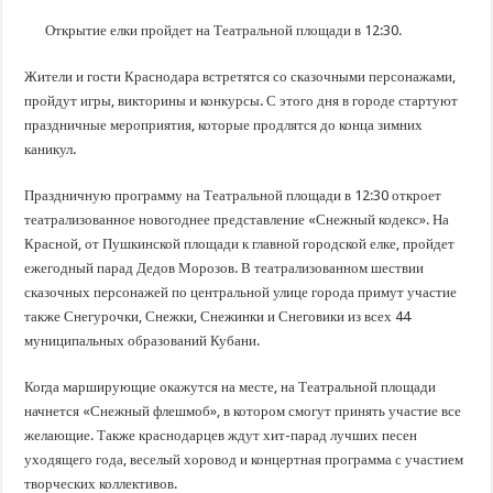
В Краснодарском крае с начала года капитально отремонтировали 209 мног
Открытие елки пройдет на Театральной площади в 12:30.
Важные правила обращения в вашу страховую компанию
В городах и районах Кубани отметили День России
Жители и гости Краснодара встретятся со сказочными персонажами,
пройдут игры, викторины и конкурсы. С этого дня в городе стартуют
Стартовал прием заявок на 20-й юбилейный молодежный форум «Регион 93
праздничные мероприятия, которые продлятся до конца зимних
каникул.
Праздничную программу на Театральной площади в 12:30 откроет
театрализованное новогоднее представление «Снежный кодекс». На
Красной, от Пушкинской площади к главной городской елке, пройдет
ежегодный парад Дедов Морозов. В театрализованном шествии
сказочных персонажей по центральной улице города примут участие
также Снегурочки, Снежки, Снежинки и Снеговики из всех 44
муниципальных образований Кубани.
Когда марширующие окажутся на месте, на Театральной площади
начнется «Снежный флешмоб», в котором смогут принять участие все
желающие. Также краснодарцев ждут хит-парад лучших песен
уходящего года, веселый хоровод и концертная программа с участием
творческих коллективов.