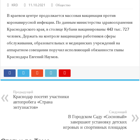
В Краснодарском крае с начала года капитально отремонтировали 209 мног
KRD
11.10.2021
Общество
Важные правила обращения в вашу страховую компанию
В краевом центре продолжается массовая вакцинация против
В городах и районах Кубани отметили День России
коронавирусной инфекции. По данным министерства здравоохранения
Краснодарского края, в столице Кубани вакцинированы 443 тыс. 727
Стартовал прием заявок на 20-й юбилейный молодежный форум «Регион 93
человек. Держать на контроле вакцинацию работников сферы
обслуживания, образовательных и медицинских учреждений на
аппаратном совещании поручил исполняющий обязанности главы
Краснодара Евгений Наумов.
Предыдущий
Краснодар посетят участники
автопробега «Страна
энтузиастов»
Следующий
В Городском Саду «Сосновый»
завершают установку детских
игровых и спортивных площадок