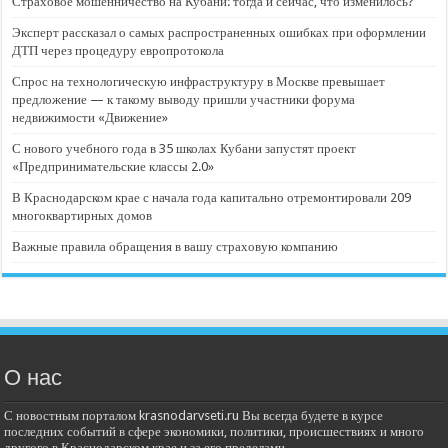
Страховое мошенничество на Кубани: тогда и сейчас, что изменилось?
Эксперт рассказал о самых распространенных ошибках при оформлении
ДТП через процедуру европротокола
Спрос на технологическую инфраструктуру в Москве превышает
предложение — к такому выводу пришли участники форума
недвижимости «Движение»
С нового учебного года в 35 школах Кубани запустят проект
«Предпринимательские классы 2.0»
В Краснодарском крае с начала года капитально отремонтировали 209
многоквартирных домов
Важные правила обращения в вашу страховую компанию
О нас
С новостным порталом krasnodarvseti.ru Вы всегда будете в курсе
последних событий в сфере экономики, политики, происшествиях и много
другого в Краснодарском крае и за его пределами.