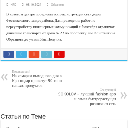
В Краснодарском крае с начала года капитально отремонтировали 209 мног
KRD
08.10.2021
Общество
Важные правила обращения в вашу страховую компанию
В краевом центре продолжается реконструкция сети дорог
В городах и районах Кубани отметили День России
Фестивального микрорайона. Для проведения работ по
переустройству инженерных коммуникаций с 9 октября ограничат
Стартовал прием заявок на 20-й юбилейный молодежный форум «Регион 93
движение транспорта от дома № 27 по проспекту. им. Константина
Образцова до ул. им. Яна Полуяна.
Предыдущий
На ярмарки выходного дня в
Краснодар привезут 90 тонн
сельхозпродуктов
Следующий
SOKOLOV – лучший fashion app
и самая быстрорастущая
розничная сеть
Статьи по Теме