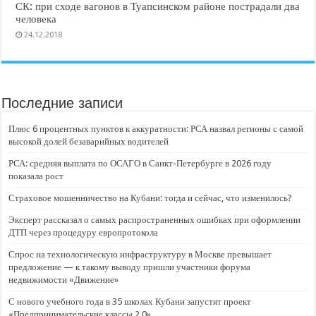
СК: при сходе вагонов в Туапсинском районе пострадали два
человека
24.12.2018
Последние записи
Плюс 6 процентных пунктов к аккуратности: РСА назвал регионы с самой
высокой долей безаварийных водителей
РСА: средняя выплата по ОСАГО в Санкт-Петербурге в 2026 году
показала рост
Страховое мошенничество на Кубани: тогда и сейчас, что изменилось?
Эксперт рассказал о самых распространенных ошибках при оформлении
ДТП через процедуру европротокола
Спрос на технологическую инфраструктуру в Москве превышает
предложение — к такому выводу пришли участники форума
недвижимости «Движение»
С нового учебного года в 35 школах Кубани запустят проект
«Предпринимательские классы 2.0»