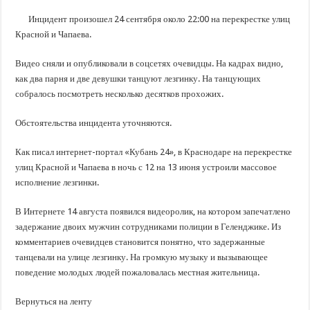
В Краснодарском крае с начала года капитально отремонтировали 209 мног
Инцидент произошел 24 сентября около 22:00 на перекрестке улиц
Важные правила обращения в вашу страховую компанию
Красной и Чапаева.
В городах и районах Кубани отметили День России
Видео сняли и опубликовали в соцсетях очевидцы. На кадрах видно,
Стартовал прием заявок на 20-й юбилейный молодежный форум «Регион 93
как два парня и две девушки танцуют лезгинку. На танцующих
собралось посмотреть несколько десятков прохожих.
Обстоятельства инцидента уточняются.
Как писал интернет-портал «Кубань 24», в Краснодаре на перекрестке
улиц Красной и Чапаева в ночь с 12 на 13 июня устроили массовое
исполнение лезгинки.
В Интернете 14 августа появился видеоролик, на котором запечатлено
задержание двоих мужчин сотрудниками полиции в Геленджике. Из
комментариев очевидцев становится понятно, что задержанные
танцевали на улице лезгинку. На громкую музыку и вызывающее
поведение молодых людей пожаловалась местная жительница.
Вернуться на ленту