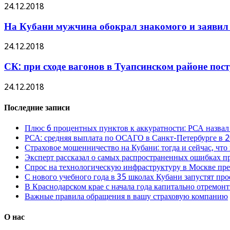
24.12.2018
На Кубани мужчина обокрал знакомого и заявил 
24.12.2018
СК: при сходе вагонов в Туапсинском районе пос
24.12.2018
Последние записи
Плюс 6 процентных пунктов к аккуратности: РСА назвал
РСА: средняя выплата по ОСАГО в Санкт-Петербурге в 2
Страховое мошенничество на Кубани: тогда и сейчас, что
Эксперт рассказал о самых распространенных ошибках 
Спрос на технологическую инфраструктуру в Москве п
С нового учебного года в 35 школах Кубани запустят пр
В Краснодарском крае с начала года капитально отремо
Важные правила обращения в вашу страховую компанию
О нас