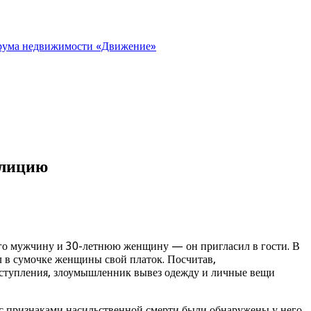
орума недвижимости «Движение»
олицию
его мужчину и 30-летнюю женщину — он пригласил в гости. В
ил в сумочке женщины свой платок. Посчитав,
еступления, злоумышленник вывез одежду и личные вещи
к с признаками насильственной смерти были обнаружены у него