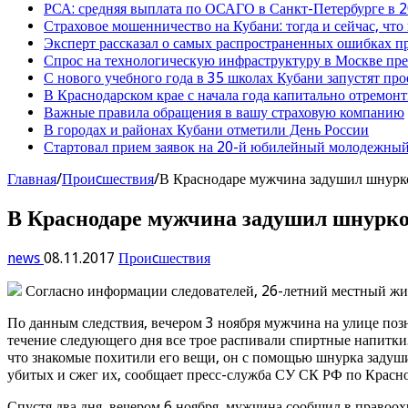
РСА: средняя выплата по ОСАГО в Санкт-Петербурге в 2
Страховое мошенничество на Кубани: тогда и сейчас, что
Эксперт рассказал о самых распространенных ошибках 
Спрос на технологическую инфраструктуру в Москве п
С нового учебного года в 35 школах Кубани запустят пр
В Краснодарском крае с начала года капитально отремо
Важные правила обращения в вашу страховую компанию
В городах и районах Кубани отметили День России
Стартовал прием заявок на 20-й юбилейный молодежный
Главная
/
Проиcшествия
/
В Краснодаре мужчина задушил шнурко
В Краснодаре мужчина задушил шнурко
news
08.11.2017
Проиcшествия
Согласно информации следователей, 26-летний местный жит
По данным следствия, вечером 3 ноября мужчина на улице по
течение следующего дня все трое распивали спиртные напитки.
что знакомые похитили его вещи, он с помощью шнурка задуш
убитых и сжег их, сообщает пресс-служба СУ СК РФ по Красн
Спустя два дня, вечером 6 ноября, мужчина сообщил в правоо