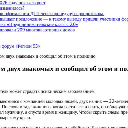
026 году показала рост
 изменилось?
при оформлении ДТП через процедуру европротокола
ревышает предложение — к такому выводу пришли участники ф
оект «Предпринимательские классы 2.0»
нтировали 209 многоквартирных домов
 форум «Регион 93»
м двух знакомых и сообщил об этом в полицию
м двух знакомых и сообщил об этом в п
ель может страдать психическим заболеванием.
знакомился с компанией молодых людей, двух из них — 32-летн
 По словам задержанного, когда гости легли спать, он обнаруж
ил мужчину, а спустя время и женщину. Чтобы скрыть следы пр
одарскому краю.
хранительные органы, что совершил убийство. Тела двух челове