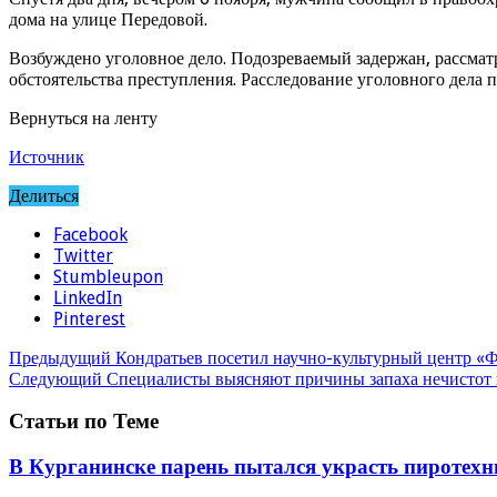
дома на улице Передовой.
Возбуждено уголовное дело. Подозреваемый задержан, рассматр
обстоятельства преступления. Расследование уголовного дела 
Вернуться на ленту
Источник
Делиться
Facebook
Twitter
Stumbleupon
LinkedIn
Pinterest
Предыдущий
Кондратьев посетил научно-культурный центр «
Следующий
Специалисты выясняют причины запаха нечистот 
Статьи по Теме
В Курганинске парень пытался украсть пиротехн