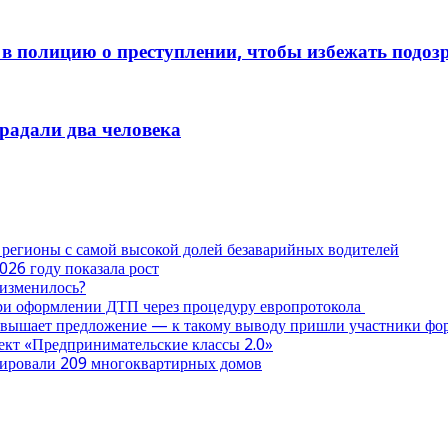
в полицию о преступлении, чтобы избежать подоз
традали два человека
 регионы с самой высокой долей безаварийных водителей
026 году показала рост
 изменилось?
при оформлении ДТП через процедуру европротокола
ревышает предложение — к такому выводу пришли участники ф
оект «Предпринимательские классы 2.0»
нтировали 209 многоквартирных домов