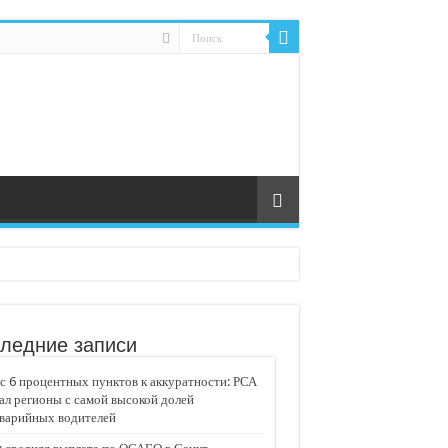
ледние записи
 6 процентных пунктов к аккуратности: РСА
ал регионы с самой высокой долей
аварийных водителей
едвижимости «Движение»