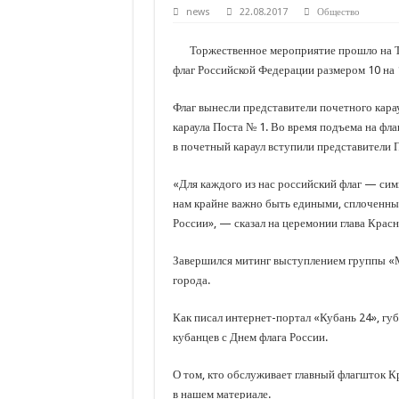
С нового учебного года в 35 школах Кубани запус
news
22.08.2017
Общество
В Краснодарском крае с начала года капитально 
Торжественное мероприятие прошло на Т
Важные правила обращения в вашу страховую ко
флаг Российской Федерации размером 10 на 
В городах и районах Кубани отметили День Росси
Флаг вынесли представители почетного кара
Стартовал прием заявок на 20-й юбилейный моло
караула Поста № 1. Во время подъема на фл
в почетный караул вступили представители 
«Для каждого из нас российский флаг — сим
нам крайне важно быть едиными, сплоченны
России», — сказал на церемонии глава Крас
Завершился митинг выступлением группы «
города.
Как писал интернет-портал «Кубань 24», гу
кубанцев с Днем флага России.
О том, кто обслуживает главный флагшток Кр
в нашем материале.