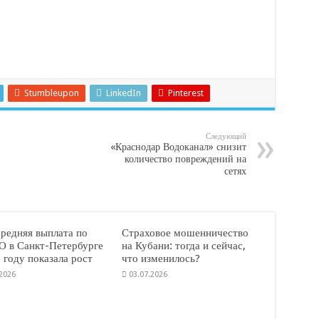
Stumbleupon
LinkedIn
Pinterest
Следующий
«Краснодар Водоканал» снизит
количество повреждений на
сетях
средняя выплата по
Страховое мошенничество
 в Санкт-Петербурге
на Кубани: тогда и сейчас,
 году показала рост
что изменилось?
.2026
03.07.2026