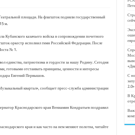
РСА:
тят проект «Предпринимательские классы 2.0»
Пете
отремонтировали 209 многоквартирных домов
Стра
еатральной площади. На флагшток подняли государственный
сейч
мпанию
15 м.
Эксп
и
оши
ула Кубанского казачьего войска в сопровождении почетного
евр
дежный форум «Регион 93»
агшток оркестр исполнил гимн Российской Федерации. После
Поста № 1.
Спро
Мос
выв
вол единства, патриотизма и гордости за нашу Родину. Сегодня
«Дв
ми, готовыми отстаивать принципы, ценности и интересы
нодара Евгений Первышов.
С но
запу
2.0»
Музыкальный квартал», сообщает пресс-служба администрации
В Кр
отр
бернатор Краснодарского края Вениамин Кондратьев поздравил
Важ
ком
аснодарского края и как часто на нем меняют полотна, читайте