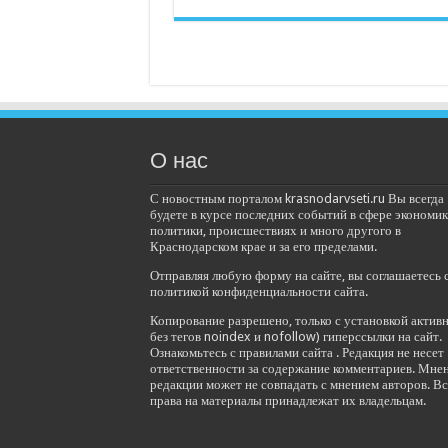
О нас
С новостным порталом krasnodarvseti.ru Вы всегда
будете в курсе последних событий в сфере экономик
политики, происшествиях и много другого в
Краснодарском крае и за его пределами.
Отправляя любую форму на сайте, вы соглашаетесь 
политикой конфиденциальности сайта.
Копирование разрешено, только с установкой актив
без тегов noindex и nofollow) гиперссылки на сайт.
Ознакомьтесь с правилами сайта . Редакция не несет
ответственности за содержание комментариев. Мне
редакции может не совпадать с мнением авторов. Вс
права на материалы принадлежат их владельцам.