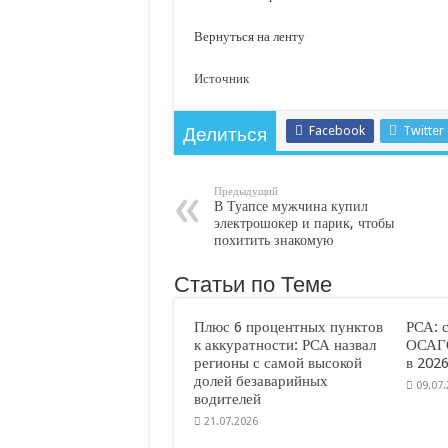
Вернуться на ленту
Источник
Facebook
Twitter
Делиться
Предыдущий
В Туапсе мужчина купил
электрошокер и парик, чтобы
похитить знакомую
Статьи по Теме
Плюс 6 процентных пунктов
РСА: 
к аккуратности: РСА назвал
ОСАГО
регионы с самой высокой
в 2026
долей безаварийных
09.07
водителей
21.07.2026