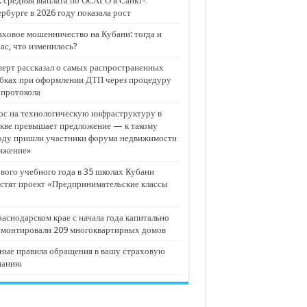
 средняя выплата по ОСАГО в Санкт-
рбурге в 2026 году показала рост
ховое мошенничество на Кубани: тогда и
ас, что изменилось?
ерт рассказал о самых распространенных
бках при оформлении ДТП через процедуру
опротокола
с на технологическую инфраструктуру в
кве превышает предложение — к такому
оду пришли участники форума недвижимости
ижение»
вого учебного года в 35 школах Кубани
стят проект «Предпринимательские классы
аснодарском крае с начала года капитально
емонтировали 209 многоквартирных домов
ные правила обращения в вашу страховую
панию