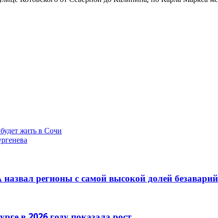
будет жить в Сочи
ургенева
 назвал регионы с самой высокой долей безавари
рге в 2026 году показала рост