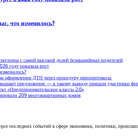
час, что изменилось?
 регионы с самой высокой долей безаварийных водителей
026 году показала рост
 изменилось?
при оформлении ДТП через процедуру европротокола
ревышает предложение — к такому выводу пришли участники ф
оект «Предпринимательские классы 2.0»
нтировали 209 многоквартирных домов
урсе последних событий в сфере экономики, политики, происшест