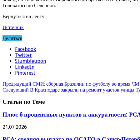
Головатого до Северной.
Вернуться на ленту
Источник
Делиться
Facebook
Twitter
Stumbleupon
LinkedIn
Pinterest
Предыдущий
СМИ: сборная Бразилии по футболу во время ЧМ 
Следующий
В Краснодаре закрыли на ремонт участок улицы Т
Статьи по Теме
Плюс 6 процентных пунктов к аккуратности: РСА
21.07.2026
РСА: средняя выплата по ОСАГО в Санкт-Петербу