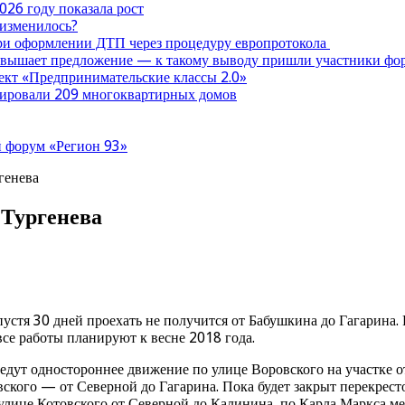
026 году показала рост
 изменилось?
при оформлении ДТП через процедуру европротокола
ревышает предложение — к такому выводу пришли участники ф
оект «Предпринимательские классы 2.0»
нтировали 209 многоквартирных домов
 форум «Регион 93»
генева
 Тургенева
пустя 30 дней проехать не получится от Бабушкина до Гагарина.
се работы планируют к весне 2018 года.
едут одностороннее движение по улице Воровского на участке от
ского — от Северной до Гагарина. Пока будет закрыт перекрест
о улице Котовского от Северной до Калинина, по Карла Маркса 