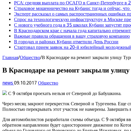
РСА: средняя выплата по ОСАГО в Санкт-Петербурге в 2
Страховое мошенничество на Кубани: тогда и сейчас, что
Эксперт рассказал о самых распространенных ошибках 
Спрос на технологическую инфраструктуру в Москве п
С нового учебного года в 35 школах Кубани запустят пр
В Краснодарском крае с начала года капитально отремо
Важные правила обращения в вашу страховую компанию
В городах и районах Кубани отметили День России
Стартовал прием заявок на 20-й юбилейный молодежный
Главная
/
Общество
/
В Краснодаре на ремонт закрыли улицу Тур
В Краснодаре на ремонт закрыли улицу
news
09.10.2017
Общество
С 9 октября проехать нельзя от Северной до Бабушкина.
Через месяц закроют перекресток Северной и Тургенева. Еще с
Полностью перекрывать этот участок не намерены. Завершить в
Для автомобилистов разработали схемы объезда. С 9 октября вв
обратном направлении будет одностороннее движение по Котов
объезд по Головатого от Воровского до Братьев Игнатовых, п