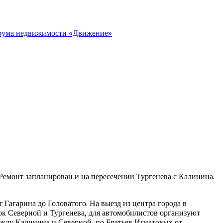
орума недвижимости «Движение»
 Ремонт запланирован и на пересечении Тургенева с Калинина.
 Гагарина до Головатого. На выезд из центра города в
ок Северной и Тургенева, для автомобилистов организуют
между Калинина и Северной, по Братьев Игнатовых от