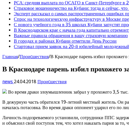
РСА: средняя выплата по ОСАГО в Санкт-Петербурге в 2
Страховое мошенничество на Кубани: тогда и сейчас, что
Эксперт рассказал о самых распространенных ошибках 
Спрос на технологическую инфраструктуру в Москве п
С нового учебного года в 35 школах Кубани запустят пр
В Краснодарском крае с начала года капитально отремо
Важные правила обращения в вашу страховую компанию
В городах и районах Кубани отметили День России
Стартовал прием заявок на 20-й юбилейный молодежный
Главная
/
Проиcшествия
/
В Краснодаре парень избил прохожего з
В Краснодаре парень избил прохожего за
news
24.04.2018
Проиcшествия
Во время драки злоумышленник забрал у прохожего 3,5 тыс.
В дежурную часть обратился 19-летний местный житель. Он рас
началась потасовка. Во время драки оппонент ударил его по лиц
Личность подозреваемого установили, сотрудники ППС задержа
и объяснил свой поступок тем, что хотел наказать парня за то