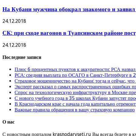
На Кубани мужчина обокрал знакомого и заявил 
24.12.2018
СК: при сходе вагонов в Туапсинском районе пос
24.12.2018
Последние записи
Плюс 6 процентных пунктов к аккуратности: РСА назвал
РСА: средняя выплата по ОСАГО в Санкт-Петербурге в 2
Страховое мошенничество на Кубани: тогда и сейчас, что
Эксперт рассказал о самых распространенных ошибках 
Спрос на технологическую инфраструктуру в Москве п
С нового учебного года в 35 школах Кубани запустят пр
В Краснодарском крае с начала года капитально отремо
Важные правила обращения в вашу страховую компанию
О нас
С новостным порталом krasnodarvseti.ru Вы всегда будете в к