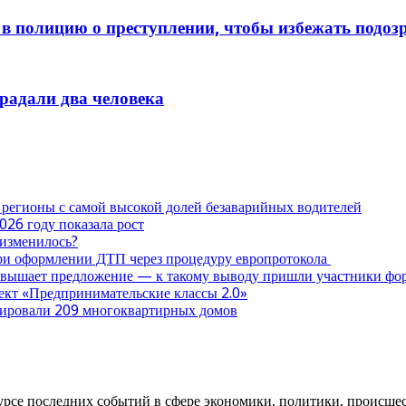
в полицию о преступлении, чтобы избежать подоз
традали два человека
 регионы с самой высокой долей безаварийных водителей
026 году показала рост
 изменилось?
при оформлении ДТП через процедуру европротокола
ревышает предложение — к такому выводу пришли участники ф
оект «Предпринимательские классы 2.0»
нтировали 209 многоквартирных домов
урсе последних событий в сфере экономики, политики, происшест