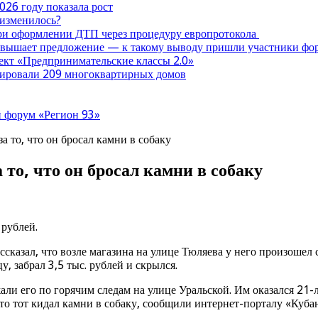
026 году показала рост
 изменилось?
при оформлении ДТП через процедуру европротокола
ревышает предложение — к такому выводу пришли участники ф
оект «Предпринимательские классы 2.0»
нтировали 209 многоквартирных домов
 форум «Регион 93»
а то, что он бросал камни в собаку
 то, что он бросал камни в собаку
 рублей.
сказал, что возле магазина на улице Тюляева у него произошел
у, забрал 3,5 тыс. рублей и скрылся.
ли его по горячим следам на улице Уральской. Им оказался 21-
, что тот кидал камни в собаку, сообщили интернет-порталу «Ку