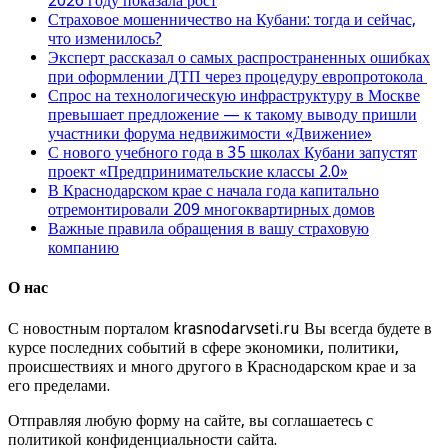
2026 году показала рост
Страховое мошенничество на Кубани: тогда и сейчас,
что изменилось?
Эксперт рассказал о самых распространенных ошибках
при оформлении ДТП через процедуру европротокола
Спрос на технологическую инфраструктуру в Москве
превышает предложение — к такому выводу пришли
участники форума недвижимости «Движение»
С нового учебного года в 35 школах Кубани запустят
проект «Предпринимательские классы 2.0»
В Краснодарском крае с начала года капитально
отремонтировали 209 многоквартирных домов
Важные правила обращения в вашу страховую
компанию
О нас
С новостным порталом krasnodarvseti.ru Вы всегда будете в
курсе последних событий в сфере экономики, политики,
происшествиях и много другого в Краснодарском крае и за
его пределами.
Отправляя любую форму на сайте, вы соглашаетесь с
политикой конфиденциальности сайта.