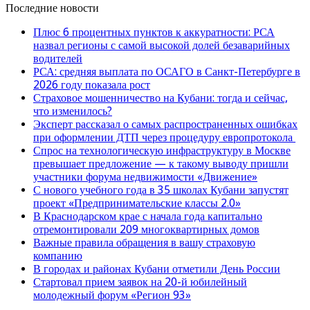
Последние новости
Плюс 6 процентных пунктов к аккуратности: РСА
назвал регионы с самой высокой долей безаварийных
водителей
РСА: средняя выплата по ОСАГО в Санкт-Петербурге в
2026 году показала рост
Страховое мошенничество на Кубани: тогда и сейчас,
что изменилось?
Эксперт рассказал о самых распространенных ошибках
при оформлении ДТП через процедуру европротокола
Спрос на технологическую инфраструктуру в Москве
превышает предложение — к такому выводу пришли
участники форума недвижимости «Движение»
С нового учебного года в 35 школах Кубани запустят
проект «Предпринимательские классы 2.0»
В Краснодарском крае с начала года капитально
отремонтировали 209 многоквартирных домов
Важные правила обращения в вашу страховую
компанию
В городах и районах Кубани отметили День России
Стартовал прием заявок на 20-й юбилейный
молодежный форум «Регион 93»