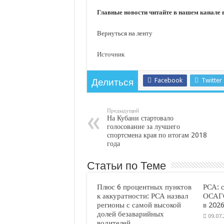
Главные новости читайте в нашем канале
Вернуться на ленту
Источник
Facebook
Twitter
Делиться
Предыдущий
На Кубани стартовало
голосование за лучшего
спортсмена края по итогам 2018
года
Статьи по Теме
Плюс 6 процентных пунктов
РСА: 
к аккуратности: РСА назвал
ОСАГО
регионы с самой высокой
в 2026
долей безаварийных
09.07
водителей