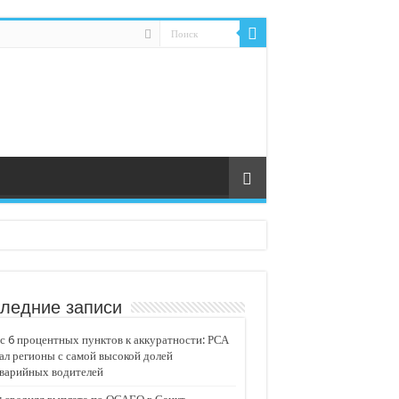
ледние записи
 6 процентных пунктов к аккуратности: РСА
ал регионы с самой высокой долей
аварийных водителей
едвижимости «Движение»