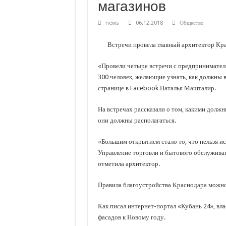
магазинов
С нового учебного года в 35 школах Кубани запус
В Краснодарском крае с начала года капитально 
news
06.12.2018
Общество
Важные правила обращения в вашу страховую ко
Встречи провела главный архитектор Кр
В городах и районах Кубани отметили День Росси
«Провели четыре встречи с предпринимател
Стартовал прием заявок на 20-й юбилейный моло
300 человек, желающие узнать, как должны 
странице в Facebook Наталья Машталир.
На встречах рассказали о том, какими должн
они должны располагаться.
«Большим открытием стало то, что нельзя ис
Управление торговли и бытового обслуживан
отметила архитектор.
Правила благоустройства Краснодара можно
Как писал интернет-портал «Кубань 24», в
фасадов к Новому году.