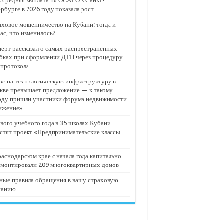
 средняя выплата по ОСАГО в Санкт-
рбурге в 2026 году показала рост
ховое мошенничество на Кубани: тогда и
ас, что изменилось?
ерт рассказал о самых распространенных
бках при оформлении ДТП через процедуру
опротокола
с на технологическую инфраструктуру в
кве превышает предложение — к такому
оду пришли участники форума недвижимости
ижение»
вого учебного года в 35 школах Кубани
стят проект «Предпринимательские классы
аснодарском крае с начала года капитально
емонтировали 209 многоквартирных домов
ные правила обращения в вашу страховую
панию