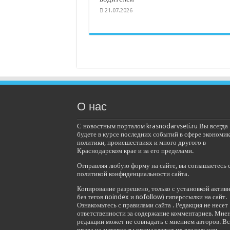
21.07.2026
О нас
С новостным порталом krasnodarvseti.ru Вы всегда
будете в курсе последних событий в сфере экономик
политики, происшествиях и много другого в
Краснодарском крае и за его пределами.
Отправляя любую форму на сайте, вы соглашаетесь 
политикой конфиденциальности сайта.
Копирование разрешено, только с установкой актив
без тегов noindex и nofollow) гиперссылки на сайт.
Ознакомьтесь с правилами сайта . Редакция не несет
ответственности за содержание комментариев. Мне
редакции может не совпадать с мнением авторов. Вс
права на материалы принадлежат их владельцам.