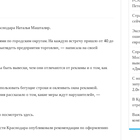
РСА:
тят проект «Предпринимательские классы 2.0»
Пете
отремонтировали 209 многоквартирных домов
Стра
сейч
мпанию
аснодара Наталья Машталир.
Эксп
и
оши
ями по городским округам. На каждую встречу пришло от 40 до
евр
дежный форум «Регион 93»
выглядеть предприятия торговли», — написала на своей
Спро
Мос
выв
ы быть вывески, чем они отличаются от рекламы и о том, как
«Дв
С но
запу
пользовать бегущие строки и оклеивать окна рекламой.
2.0»
ия рассказало о том, какие меры ждут нарушителей», —
В Кр
отр
 посмотреть здесь.
Важ
ком
ласти Краснодара опубликовали рекомендации по оформлению