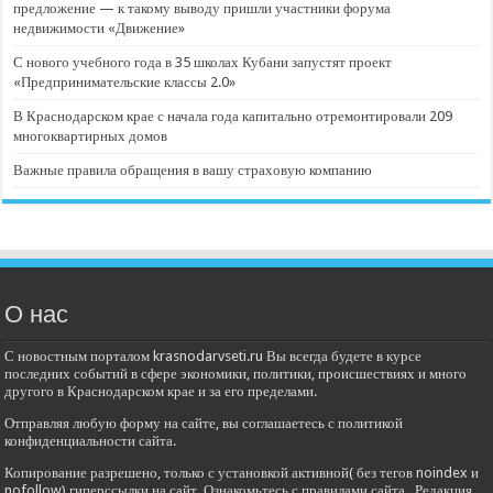
предложение — к такому выводу пришли участники форума
недвижимости «Движение»
С нового учебного года в 35 школах Кубани запустят проект
«Предпринимательские классы 2.0»
В Краснодарском крае с начала года капитально отремонтировали 209
многоквартирных домов
Важные правила обращения в вашу страховую компанию
О нас
С новостным порталом krasnodarvseti.ru Вы всегда будете в курсе
последних событий в сфере экономики, политики, происшествиях и много
другого в Краснодарском крае и за его пределами.
Отправляя любую форму на сайте, вы соглашаетесь с политикой
конфиденциальности сайта.
Копирование разрешено, только с установкой активной( без тегов noindex и
nofollow) гиперссылки на сайт. Ознакомьтесь с правилами сайта . Редакция