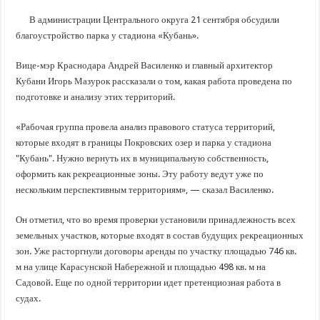
В Краснодарском крае с начала года капитально отремонтировали 209 мног
В администрации Центрального округа 21 сентября обсудили
Важные правила обращения в вашу страховую компанию
благоустройство парка у стадиона «Кубань».
В городах и районах Кубани отметили День России
Вице-мэр Краснодара Андрей Василенко и главный архитектор
Стартовал прием заявок на 20-й юбилейный молодежный форум «Регион 93
Кубани Игорь Мазурок рассказали о том, какая работа проведена по
подготовке и анализу этих территорий.
«Рабочая группа провела анализ правового статуса территорий,
которые входят в границы Покровских озер и парка у стадиона
"Кубань". Нужно вернуть их в муниципальную собственность,
оформить как рекреационные зоны. Эту работу ведут уже по
нескольким перспективным территориям», — сказал Василенко.
Он отметил, что во время проверки установили принадлежность всех
земельных участков, которые входят в состав будущих рекреационных
зон. Уже расторгнули договоры аренды по участку площадью 746 кв.
м на улице Карасунской Набережной и площадью 498 кв. м на
Садовой. Еще по одной территории идет претенциозная работа в
судах.