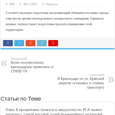
В Краснодарском крае с начала года капитально отремонтировали 209 мног
KRD
08.11.2021
Общество
Важные правила обращения в вашу страховую компанию
Соответствующее поручение исполняющий обязанности главы города
В городах и районах Кубани отметили День России
озвучил во время еженедельного аппаратного совещания. Одним из
первых этапов станет подготовка проекта планировки этой
Стартовал прием заявок на 20-й юбилейный молодежный форум «Регион 93
территории.
Предыдущий
Более полумиллиона
краснодарцев привились от
COVID-19
Следующий
В Краснодаре по ул. Брянской
запретят остановку и стоянку
транспорта
Статьи по Теме
Плюс 6 процентных пунктов к аккуратности: РСА назвал
регионы с самой высокой долей безаварийных водителей