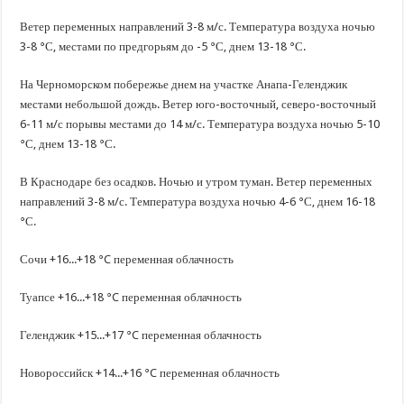
В Краснодарском крае с начала года капитально отремонтировали 209 мног
Ветер переменных направлений 3-8 м/с. Температура воздуха ночью
Важные правила обращения в вашу страховую компанию
3-8 °С, местами по предгорьям до -5 °С, днем 13-18 °С.
В городах и районах Кубани отметили День России
На Черноморском побережье днем на участке Анапа-Геленджик
Стартовал прием заявок на 20-й юбилейный молодежный форум «Регион 93
местами небольшой дождь. Ветер юго-восточный, северо-восточный
6-11 м/с порывы местами до 14 м/с. Температура воздуха ночью 5-10
°С, днем 13-18 °С.
В Краснодаре без осадков. Ночью и утром туман. Ветер переменных
направлений 3-8 м/с. Температура воздуха ночью 4-6 °С, днем 16-18
°С.
Сочи +16...+18 °C переменная облачность
Туапсе +16...+18 °C переменная облачность
Геленджик +15...+17 °C переменная облачность
Новороссийск +14...+16 °C переменная облачность