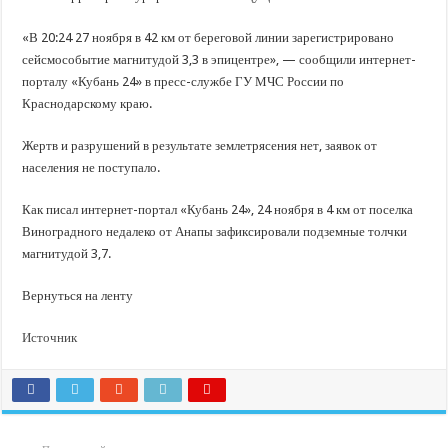
В Краснодарском крае с начала года капитально отремонтировали 209 мног
Важные правила обращения в вашу страховую компанию
«В 20:24 27 ноября в 42 км от береговой линии зарегистрировано
сейсмособытие магнитудой 3,3 в эпицентре», — сообщили интернет-
В городах и районах Кубани отметили День России
порталу «Кубань 24» в пресс-службе ГУ МЧС России по
Стартовал прием заявок на 20-й юбилейный молодежный форум «Регион 93
Краснодарскому краю.
Жертв и разрушений в результате землетрясения нет, заявок от
населения не поступало.
Как писал интернет-портал «Кубань 24», 24 ноября в 4 км от поселка
Виноградного недалеко от Анапы зафиксировали подземные толчки
магнитудой 3,7.
Вернуться на ленту
Источник