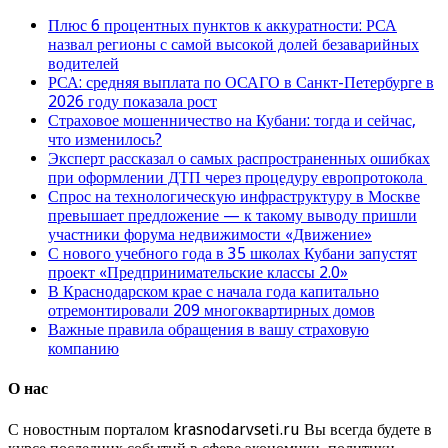
Плюс 6 процентных пунктов к аккуратности: РСА
назвал регионы с самой высокой долей безаварийных
водителей
РСА: средняя выплата по ОСАГО в Санкт-Петербурге в
2026 году показала рост
Страховое мошенничество на Кубани: тогда и сейчас,
что изменилось?
Эксперт рассказал о самых распространенных ошибках
при оформлении ДТП через процедуру европротокола
Спрос на технологическую инфраструктуру в Москве
превышает предложение — к такому выводу пришли
участники форума недвижимости «Движение»
С нового учебного года в 35 школах Кубани запустят
проект «Предпринимательские классы 2.0»
В Краснодарском крае с начала года капитально
отремонтировали 209 многоквартирных домов
Важные правила обращения в вашу страховую
компанию
О нас
С новостным порталом krasnodarvseti.ru Вы всегда будете в