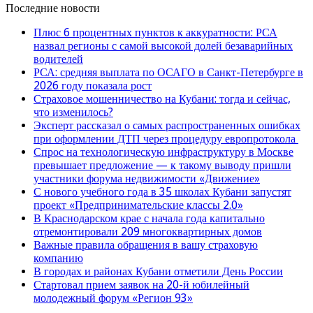
Последние новости
Плюс 6 процентных пунктов к аккуратности: РСА
назвал регионы с самой высокой долей безаварийных
водителей
РСА: средняя выплата по ОСАГО в Санкт-Петербурге в
2026 году показала рост
Страховое мошенничество на Кубани: тогда и сейчас,
что изменилось?
Эксперт рассказал о самых распространенных ошибках
при оформлении ДТП через процедуру европротокола
Спрос на технологическую инфраструктуру в Москве
превышает предложение — к такому выводу пришли
участники форума недвижимости «Движение»
С нового учебного года в 35 школах Кубани запустят
проект «Предпринимательские классы 2.0»
В Краснодарском крае с начала года капитально
отремонтировали 209 многоквартирных домов
Важные правила обращения в вашу страховую
компанию
В городах и районах Кубани отметили День России
Стартовал прием заявок на 20-й юбилейный
молодежный форум «Регион 93»