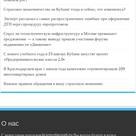
Страховое мошенничество на Кубани: тогда и сейчас, что изменилось?
Эксперт рассказал о самых распространенных ошибках при оформлении
ДТП через процедуру европротокола
Спрос на технологическую инфраструктуру в Москве превышает
предложение — к такому выводу пришли участники форума
недвижимости «Движение»
С нового учебного года в 35 школах Кубани запустят проект
«Предпринимательские классы 2.0»
В Краснодарском крае с начала года капитально отремонтировали 209
многоквартирных домов
Важные правила обращения в вашу страховую компанию
О нас
С новостным порталом krasnodarvseti.ru Вы всегда будете в курсе