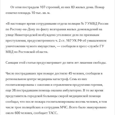
В Краснодарском крае с начала года капитально отремонтировали 209 мног
От огня пострадали 107 строений, из них 83 жилых дома. Пожар
Важные правила обращения в вашу страховую компанию
охватил площадь 10 тыс. кв. м.
В городах и районах Кубани отметили День России
«В настоящее время сотрудниками отдела полиции № 7 УМВД России
Стартовал прием заявок на 20-й юбилейный молодежный форум «Регион 93
по Ростову-на-Дону по факту возгорания жилых домовладений на
улице Нижегородской возбуждено уголовное дело по признакам
преступления, предусмотренного ч. 2 ст. 167 УК РФ об умышленном
уничтожении чужого имущества», — сообщили в пресс-службе ГУ
МВД по Ростовской области.
Санкция этой статьи предусматривает до пяти лет лишения свободы.
Число пострадавших при пожаре достигло 45 человек, сообщили в
региональном центре медицины катастроф. Семь из них
госпитализированы с ожогами и отравлением продуктами горения,
еще 38 пострадавшим помощь оказана амбулаторно. В то же время
представитель городской больницы скорой медицинской помощи
сообщал, что после пожара госпитализированы восемь человек, в том
числе трое полицейских и сотрудник МЧС. Всего было эвакуировано
около 600 человек, сообщает ТАСС.