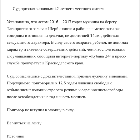
В Краснодарском крае с начала года капитально отремонтировали 209 мног
Суд признал виновным 42-летнего местного жителя.
Важные правила обращения в вашу страховую компанию
В городах и районах Кубани отметили День России
Установлено, что летом 2016—2017 годов мужчина на берегу
Таганрогского залива в Щербиновском районе не менее пяти раз
Стартовал прием заявок на 20-й юбилейный молодежный форум «Регион 93
совершил в отношении девочки, не достигшей 14 лет, действия
сексуального характера. В силу своего возраста ребенок не понимал
характер и значение совершаемых действий, чем и воспользовался
злоумышленник, сообщили интернет-порталу «Кубань 24» в пресс-
службе прокуратуры Краснодарского края.
Суд, согласившись с доказательствами, признал мужчину виновным.
Подсудимого приговорили к 12,5 годам лишения свободы с
отбыванием в колонии строгого режима и ограничением свободы
после освобождения на год и шесть месяцев.
Приговор не вступил в законную силу.
Вернуться на ленту
Источник