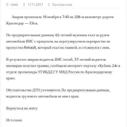
В Краснодарском крае с начала года капитально отремонтировали 209 мног
news
17.11.2017
Проиcшествия
Важные правила обращения в вашу страховую компанию
Авария произошла 16 ноября в 7:45 на 208-м километре дороги
В городах и районах Кубани отметили День России
Краснодар — Ейск.
Стартовал прием заявок на 20-й юбилейный молодежный форум «Регион 93
По предварительным данным, 62-летний мужчина ехал за рулем
автомобиля ВИС с прицепом, на нерегулируемом перекрестке не
пропустил Renault, который ехал по главной, и столкнулся с ним.
В результате аварии водитель ВИС погиб, 57-летний водитель
иномарки получил травмы, сообщили интернет-порталу «Кубань 24» в
отделе пропаганды УГИБДД ГУ МВД России по Краснодарскому
краю.
Обстоятельства ДТП уточняются. По предварительным данным,
водитель грузового автомобиля не имел прав.
Вернуться на ленту
Источник