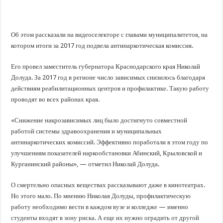
В Краснодарском крае с начала года капитально отремонтировали 209 мног
Важные правила обращения в вашу страховую компанию
В городах и районах Кубани отметили День России
Об этом рассказали на видеоселекторе с главами муниципалитетов, на
котором итоги за 2017 год подвела антинаркотическая комиссия.
Стартовал прием заявок на 20-й юбилейный молодежный форум «Регион 93
Его провел заместитель губернатора Краснодарского края Николай
Долуда. За 2017 год в регионе число зависимых снизилось благодаря
действиям реабилитационных центров и профилактике. Такую работу
проводят во всех районах края.
«Снижение накрозависимых лиц было достигнуто совместной
работой системы здравоохранения и муниципальных
антинаркотических комиссий. Эффективно поработали в этом году по
улучшениям показателей наркообстановки Абинский, Крыловской и
Курганинский районы», — отметил Николай Долуда.
О смертельно опасных веществах рассказывают даже в кинотеатрах.
Но этого мало. По мнению Николая Долуды, профилактическую
работу необходимо вести в каждом вузе и колледже — именно
студенты входят в зону риска. А еще их нужно оградить от другой