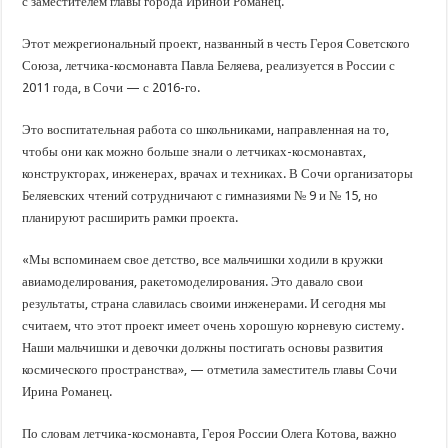
В Краснодарском крае с начала года капитально отремонтировали 209 мног
с заместителем главы города Ириной Романец.
Важные правила обращения в вашу страховую компанию
Этот межрегиональный проект, названный в честь Героя Советского
В городах и районах Кубани отметили День России
Союза, летчика-космонавта Павла Беляева, реализуется в России с
2011 года, в Сочи — с 2016-го.
Стартовал прием заявок на 20-й юбилейный молодежный форум «Регион 93
Это воспитательная работа со школьниками, направленная на то,
чтобы они как можно больше знали о летчиках-космонавтах,
конструкторах, инженерах, врачах и техниках. В Сочи организаторы
Беляевских чтений сотрудничают с гимназиями № 9 и № 15, но
планируют расширить рамки проекта.
«Мы вспоминаем свое детство, все мальчишки ходили в кружки
авиамоделирования, ракетомоделирования. Это давало свои
результаты, страна славилась своими инженерами. И сегодня мы
считаем, что этот проект имеет очень хорошую корневую систему.
Наши мальчишки и девочки должны постигать основы развития
космического пространства», — отметила заместитель главы Сочи
Ирина Романец.
По словам летчика-космонавта, Героя России Олега Котова, важно